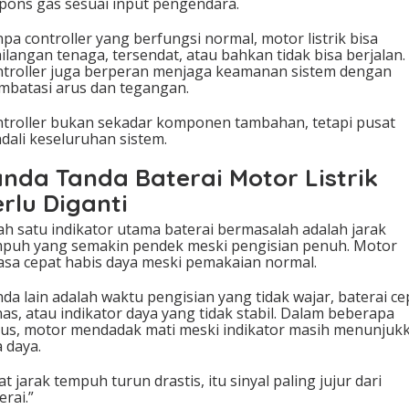
pons gas sesuai input pengendara.
pa controller yang berfungsi normal, motor listrik bisa
ilangan tenaga, tersendat, atau bahkan tidak bisa berjalan.
troller juga berperan menjaga keamanan sistem dengan
batasi arus dan tegangan.
troller bukan sekadar komponen tambahan, tetapi pusat
dali keseluruhan sistem.
anda Tanda Baterai Motor Listrik
rlu Diganti
ah satu indikator utama baterai bermasalah adalah jarak
puh yang semakin pendek meski pengisian penuh. Motor
asa cepat habis daya meski pemakaian normal.
da lain adalah waktu pengisian yang tidak wajar, baterai ce
as, atau indikator daya yang tidak stabil. Dalam beberapa
us, motor mendadak mati meski indikator masih menunjuk
a daya.
at jarak tempuh turun drastis, itu sinyal paling jujur dari
erai.”