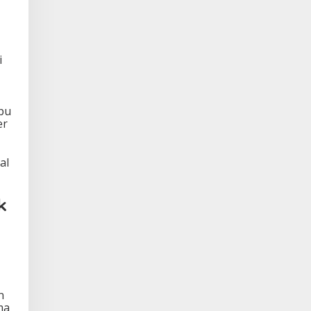
i
pu
er
al
k
n
ma