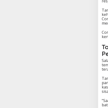
res
Tan
keh
Con
mem
Con
ken
T
Pe
Sal
tem
ter
Tan
pan
kas
sis
“Sa
bat