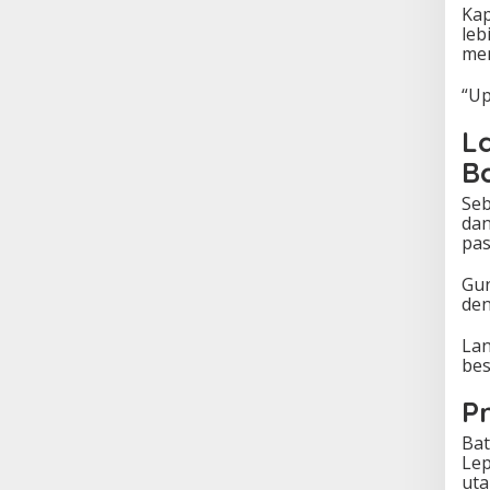
Kap
leb
me
“Up
L
B
Seb
dan
pas
Gun
den
Lan
bes
P
Bat
Lep
uta