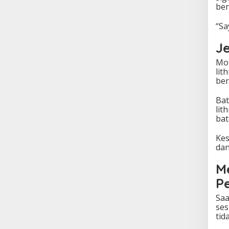
ber
“Sa
J
Mot
lit
ber
Bat
lit
bat
Kes
da
M
P
Saa
ses
tid