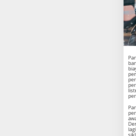
Pan
ban
bia
pem
per
per
lis
pen
Pan
pen
awa
Den
lag
sik