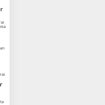
r
rai
bisa
dan
ai.
r
rta