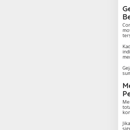
Ge
B
Con
mot
ter
Kad
ind
men
Gej
sum
M
P
Men
tot
kom
Jik
sig