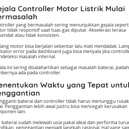
jala Controller Motor Listrik Mulai
ermasalah
troller yang bermasalah sering menunjukkan gejala sepert
or tidak responsif saat tuas gas diputar. Akselerasi terasa
sendat atau tidak konsisten.
ang motor bisa berjalan sebentar lalu mati mendadak. Lam
ikator error pada dashboard juga bisa menyala jika controll
deteksi masalah internal.
ala ini sering disalahartikan sebagai masalah baterai, padah
bernya ada pada controller.
enentukan Waktu yang Tepat untu
enggantian
gganti baterai dan controller tidak harus menunggu rusak
al. Penggantian lebih awal justru bisa mencegah kerusakan
ponen lain.
a baterai sudah melewati usia pakai ideal dan performa turu
nifikan, penggantian menjadi langkah rasional. Hal yang sa