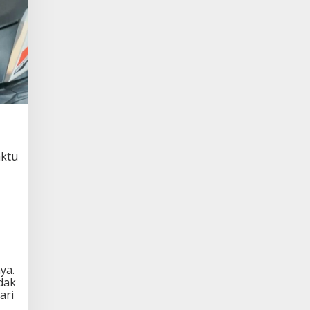
aktu
ya.
dak
ari