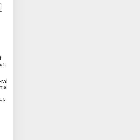
h
pu
i
dan
rai
ma.
kup