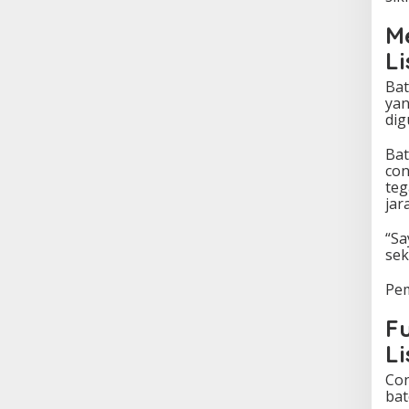
M
Li
Bat
yan
dig
Bat
con
teg
jar
“Sa
sek
Pem
F
Li
Con
bat