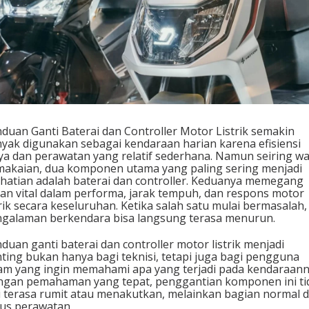
n
C
o
n
t
r
o
l
l
e
duan Ganti Baterai dan Controller Motor Listrik semakin
r
yak digunakan sebagai kendaraan harian karena efisiensi
c
ya dan perawatan yang relatif sederhana. Namun seiring w
akaian, dua komponen utama yang paling sering menjadi
hatian adalah baterai dan controller. Keduanya memegang
an vital dalam performa, jarak tempuh, dan respons motor
trik secara keseluruhan. Ketika salah satu mulai bermasalah,
galaman berkendara bisa langsung terasa menurun.
duan ganti baterai dan controller motor listrik menjadi
ting bukan hanya bagi teknisi, tetapi juga bagi pengguna
m yang ingin memahami apa yang terjadi pada kendaraann
gan pemahaman yang tepat, penggantian komponen ini ti
i terasa rumit atau menakutkan, melainkan bagian normal d
lus perawatan.