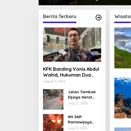
i
Arus yang Menggetarkan
Mente
Berita Terbaru
Wisata
KPK Banding Vonis Abdul
Wahid, Hukuman Dua
Tahun Kembali Diuji
August 5, 2026
Jalan Tambak
Dijaga Ketat
Usai Bentrokan
July 27, 2026
Maut di Menteng
KN SAR
Ramawijaya
Mentawai
July 23, 2026