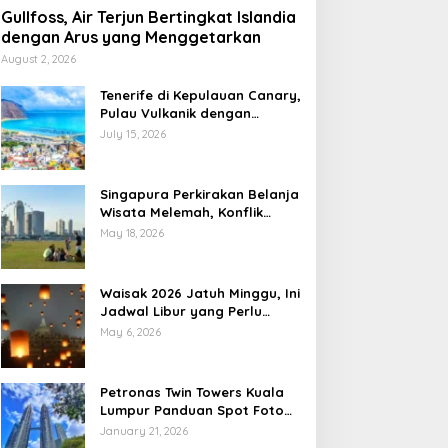
Gullfoss, Air Terjun Bertingkat Islandia
dengan Arus yang Menggetarkan
August 2, 2026
Tenerife di Kepulauan Canary,
Pulau Vulkanik dengan
Pesona Berlapis
July 15, 2026
Travel
Travel Viral Hidden Gem Baru S
Singapura Perkirakan Belanja
Wisata Melemah, Konflik
Instagramable
Global Jadi Sorotan
May 18, 2026
vember 28, 2025
Waisak 2026 Jatuh Minggu, Ini
Jadwal Libur yang Perlu
Dicatat
May 6, 2026
Petronas Twin Towers Kuala
Lumpur Panduan Spot Foto
ua Lajur Tol JORR Arah
KPK Banding Vonis Abdul
Ikonik
January 21, 2026
akung Ditutup Usai
Wahid, Hukuman Dua Tahun