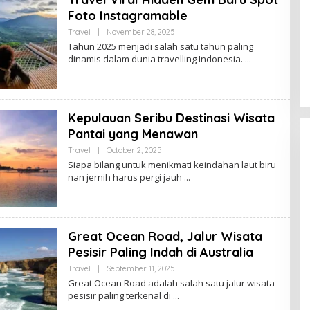
Foto Instagramable
By
Travel
|
November 28, 2025
Vf8Ou5XT
Tahun 2025 menjadi salah satu tahun paling
dinamis dalam dunia travelling Indonesia.
Kepulauan Seribu Destinasi Wisata
Pantai yang Menawan
By
Travel
|
October 2, 2025
Vf8Ou5XT
Siapa bilang untuk menikmati keindahan laut biru
nan jernih harus pergi jauh
Great Ocean Road, Jalur Wisata
Pesisir Paling Indah di Australia
By
Travel
|
September 11, 2025
Vf8Ou5XT
Great Ocean Road adalah salah satu jalur wisata
pesisir paling terkenal di