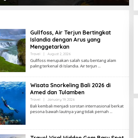
ng
Docking di Muara Baru
T
K
Gullfoss, Air Terjun Bertingkat
Islandia dengan Arus yang
Menggetarkan
By
Travel
|
August 2, 2026
Vf8Ou5XT
Gullfoss merupakan salah satu bentang alam
Teka teki Satoshi Nakamoto
paling terkenal di Islandia. Air terjun
Memanas Lagi, Identitas Pencipta
Bitcoin Mulai Terungkap?
In Teknologi
|
April 18, 2026
Wisata Snorkeling Bali 2026 di
Amed dan Tulamben
By
Travel
|
January 19, 2026
Vf8Ou5XT
Bali kembali menjadi sorotan internasional berkat
pesona bawah lautnya yang tidak pernah
Travel Viral Hidden Gem Baru Spot