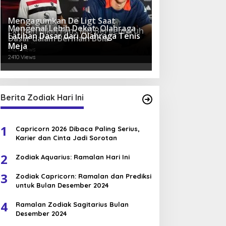
Mengagumkan De Ligt Saat
Mengenal Lebih Dekat: Olahraga
Latihan Bikin Fans MU Bergemuruh
Latihan Dasar dari Olahraga Tenis
Dasar dalam Bermain Bola
2754 Views
Meja
2421 Views
2410 Views
Berita Zodiak Hari Ini
1
Capricorn 2026 Dibaca Paling Serius,
Karier dan Cinta Jadi Sorotan
2
Zodiak Aquarius: Ramalan Hari Ini
3
Zodiak Capricorn: Ramalan dan Prediksi
untuk Bulan Desember 2024
4
Ramalan Zodiak Sagitarius Bulan
Desember 2024