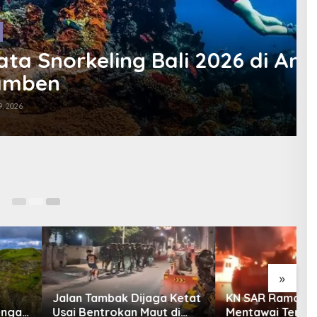
ali 2026 di Amed dan
No
»
Tambak Dijaga Ketat
KN SAR Ramawijaya
D
entrokan Maut di
Mentawai Terbakar Saat
C