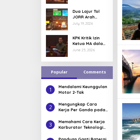
Terbakar Saat
Docking di
Dua Lajur Tol
Muara Baru
JORR Arah
Cakung Ditutup
July 19, 2026
Usai Tabrakan
Delapan
KPK Kritik Izin
Kendaraan
Ketua MA dalam
OTT Hakim,
June 25, 2026
Dinilai Tidak
Masuk Akal
Popular
Comments
Mendalami Keunggulan
1
Motor 2-Tak
Mengungkap Cara
2
Kerja Per Ganda pada
CVT Teknologi Terkini
Memahami Cara Kerja
3
Karburator Teknologi
Sederhana
Panduan Ganti Baterai