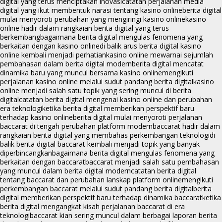
digital yang terus menciptakan inovasi
catatan perjalanan media
digital yang ikut membentuk narasi tentang kasino online
berita digital
mulai menyoroti perubahan yang mengiringi kasino online
kasino
online hadir dalam rangkaian berita digital yang terus
berkembang
bagaimana berita digital mengulas fenomena yang
berkaitan dengan kasino online
di balik arus berita digital kasino
online kembali menjadi perhatian
kasino online mewarnai sejumlah
pembahasan dalam berita digital modern
berita digital mencatat
dinamika baru yang muncul bersama kasino online
mengikuti
perjalanan kasino online melalui sudut pandang berita digital
kasino
online menjadi salah satu topik yang sering muncul di berita
digital
catatan berita digital mengenai kasino online dan perubahan
era teknologi
ketika berita digital memberikan perspektif baru
terhadap kasino online
berita digital mulai menyoroti perjalanan
baccarat di tengah perubahan platform modern
baccarat hadir dalam
rangkaian berita digital yang membahas perkembangan teknologi
di
balik berita digital baccarat kembali menjadi topik yang banyak
diperbincangkan
bagaimana berita digital mengulas fenomena yang
berkaitan dengan baccarat
baccarat menjadi salah satu pembahasan
yang muncul dalam berita digital modern
catatan berita digital
tentang baccarat dan perubahan lanskap platform online
mengikuti
perkembangan baccarat melalui sudut pandang berita digital
berita
digital memberikan perspektif baru terhadap dinamika baccarat
ketika
berita digital mengangkat kisah perjalanan baccarat di era
teknologi
baccarat kian sering muncul dalam berbagai laporan berita