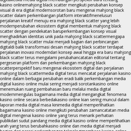
kasino online
mahjong black scatter mengikuti perubahan konsep
visual di era digital modern
sorotan baru mengenai mahjong black
scatter dalam perkembangan platform interaktif
menelusuri
perjalanan kreatif menuju era mahjong black scatter yang lebih
modern
perubahan ekosistem digital membentuk mahjong black
scatter dengan pendekatan baru
perkembangan konsep visual
menghadirkan identitas unik pada mahjong black scatter
mengapa
mahjong black scatter mulai menjadi bagian dari perbincangan
digital
di balik transformasi desain mahjong black scatter terdapat
perjalanan inovasi modern
dari konsep awal hingga era baru mahjong
black scatter terus mengalami perubahan
catatan editorial tentang
pergeseran platform dan perkembangan mahjong black
scatter
perspektif baru mengenai ekosistem digital dan perjalanan
mahjong black scatter
media digital terus mencatat perjalanan kasino
online dalam berbagai perubahan era
di balik perkembangan media
digital kasino online mulai sering menjadi sorotan
kasino online
menemukan ruang pembahasan baru melalui media digital
modern
mengulas bagaimana media digital mengangkat fenomena
kasino online secara berbeda
kasino online kian sering muncul dalam
laporan media digital masa kini
media digital memperlihatkan
bagaimana kasino online mengikuti perubahan zaman
catatan media
digital mengenai kasino online yang terus menarik perhatian
publik
dari sudut pandang media digital kasino online memperlihatkan
arah yang terus berubah
kasino online dan media digital menjadi