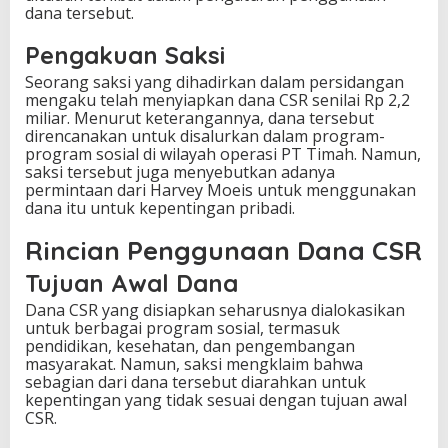
dana tersebut.
r
u
Pengakuan Saksi
n
t
Seorang saksi yang dihadirkan dalam persidangan
u
mengaku telah menyiapkan dana CSR senilai Rp 2,2
k
miliar. Menurut keterangannya, dana tersebut
H
direncanakan untuk disalurkan dalam program-
a
program sosial di wilayah operasi PT Timah. Namun,
r
saksi tersebut juga menyebutkan adanya
v
permintaan dari Harvey Moeis untuk menggunakan
e
dana itu untuk kepentingan pribadi.
y
M
Rincian Penggunaan Dana CSR
o
e
Tujuan Awal Dana
i
s
Dana CSR yang disiapkan seharusnya dialokasikan
untuk berbagai program sosial, termasuk
pendidikan, kesehatan, dan pengembangan
masyarakat. Namun, saksi mengklaim bahwa
sebagian dari dana tersebut diarahkan untuk
kepentingan yang tidak sesuai dengan tujuan awal
CSR.