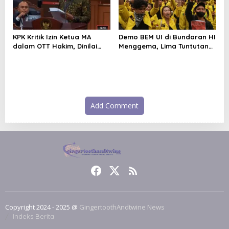
KPK Kritik Izin Ketua MA
Demo BEM UI di Bundaran HI
dalam OTT Hakim, Dinilai
Menggema, Lima Tuntutan
Tidak Masuk Akal
Sorot Pemerintah
Add Comment
Copyright 2024 - 2025 @
GingertoothAndtwine News
Indeks Berita