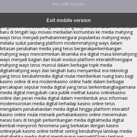
Non AMP Version
mahjong ways dan cerita perubahan yang terus berkembang di
Exit mobile version
platform online
fenomena mahjong ways muncul bersama
pergeseran kebiasaan digital
mahjong ways menemukan momentum
baru di tengah laju inovasi media
dari komunitas ke media mahjong
ways terus menjadi perhatian
mengurai popularitas mahjong ways
melalui sudut pandang platform modern
mahjong ways dalam
lintasan perubahan media yang terus bergerak
perkembangan
mahjong ways mencerminkan dinamika era digital masa kini
mahjong
ways menjadi bagian dari kisah evolusi platform interaktif
mengapa
mahjong ways terus muncul dalam berbagai topik media
digital
mahjong ways dan langkah baru menyambut era teknologi
yang terus berubah
media digital mulai memberikan ruang baru bagi
kasino online di era modern
kasino online hadir dalam berbagai
percakapan seputar media digital yang terus berkembang
bagaimana
media digital mengubah cara publik melihat kasino online
kasino
online dan peran media digital dalam membentuk arus informasi
modern
sorotan media digital terhadap kasino online terus
mengalami perubahan
dari media digital hingga platform interaktif
kasino online mulai menarik perhatian
kasino online menemukan
narasi baru di tengah perkembangan media digital
media digital
kembali menyoroti fenomena yang berkaitan dengan kasino
online
jejak kasino online terlihat seiring berubahnya lanskap media
digital
ketika media digital membangun perspektif baru tentang