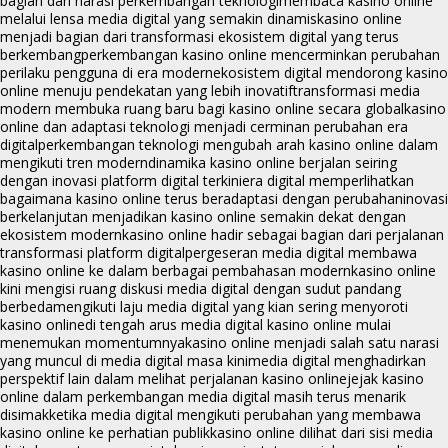
bagian dari narasi perkembangan teknologi
membaca kasino online
melalui lensa media digital yang semakin dinamis
kasino online
menjadi bagian dari transformasi ekosistem digital yang terus
berkembang
perkembangan kasino online mencerminkan perubahan
perilaku pengguna di era modern
ekosistem digital mendorong kasino
online menuju pendekatan yang lebih inovatif
transformasi media
modern membuka ruang baru bagi kasino online secara global
kasino
online dan adaptasi teknologi menjadi cerminan perubahan era
digital
perkembangan teknologi mengubah arah kasino online dalam
mengikuti tren modern
dinamika kasino online berjalan seiring
dengan inovasi platform digital terkini
era digital memperlihatkan
bagaimana kasino online terus beradaptasi dengan perubahan
inovasi
berkelanjutan menjadikan kasino online semakin dekat dengan
ekosistem modern
kasino online hadir sebagai bagian dari perjalanan
transformasi platform digital
pergeseran media digital membawa
kasino online ke dalam berbagai pembahasan modern
kasino online
kini mengisi ruang diskusi media digital dengan sudut pandang
berbeda
mengikuti laju media digital yang kian sering menyoroti
kasino online
di tengah arus media digital kasino online mulai
menemukan momentumnya
kasino online menjadi salah satu narasi
yang muncul di media digital masa kini
media digital menghadirkan
perspektif lain dalam melihat perjalanan kasino online
jejak kasino
online dalam perkembangan media digital masih terus menarik
disimak
ketika media digital mengikuti perubahan yang membawa
kasino online ke perhatian publik
kasino online dilihat dari sisi media