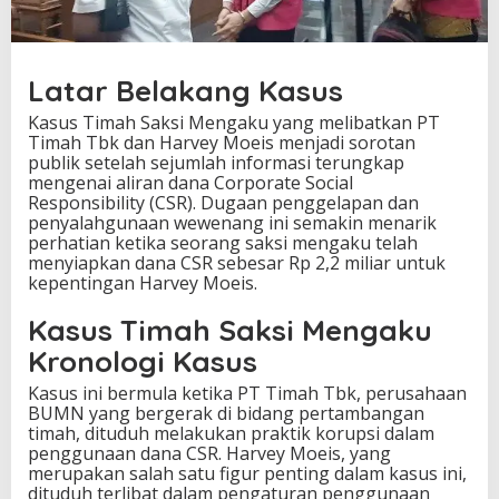
u
S
i
a
Latar Belakang Kasus
p
k
Kasus Timah Saksi Mengaku yang melibatkan PT
a
Timah Tbk dan Harvey Moeis menjadi sorotan
n
publik setelah sejumlah informasi terungkap
D
mengenai aliran dana Corporate Social
a
Responsibility (CSR). Dugaan penggelapan dan
n
penyalahgunaan wewenang ini semakin menarik
a
perhatian ketika seorang saksi mengaku telah
C
menyiapkan dana CSR sebesar Rp 2,2 miliar untuk
S
kepentingan Harvey Moeis.
R
R
Kasus Timah Saksi Mengaku
p
Kronologi Kasus
2
,
Kasus ini bermula ketika PT Timah Tbk, perusahaan
2
BUMN yang bergerak di bidang pertambangan
M
timah, dituduh melakukan praktik korupsi dalam
i
penggunaan dana CSR. Harvey Moeis, yang
l
merupakan salah satu figur penting dalam kasus ini,
i
dituduh terlibat dalam pengaturan penggunaan
a