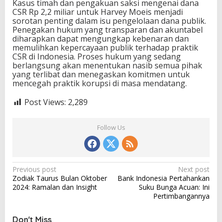
Kasus timah dan pengakuan saksi mengenai dana
CSR Rp 2,2 miliar untuk Harvey Moeis menjadi
sorotan penting dalam isu pengelolaan dana publik.
Penegakan hukum yang transparan dan akuntabel
diharapkan dapat mengungkap kebenaran dan
memulihkan kepercayaan publik terhadap praktik
CSR di Indonesia. Proses hukum yang sedang
berlangsung akan menentukan nasib semua pihak
yang terlibat dan menegaskan komitmen untuk
mencegah praktik korupsi di masa mendatang.
Post Views:
2,289
Follow Us
P
Previous post
Next post
Zodiak Taurus Bulan Oktober
Bank Indonesia Pertahankan
o
2024: Ramalan dan Insight
Suku Bunga Acuan: Ini
s
Pertimbangannya
t
Don't Miss