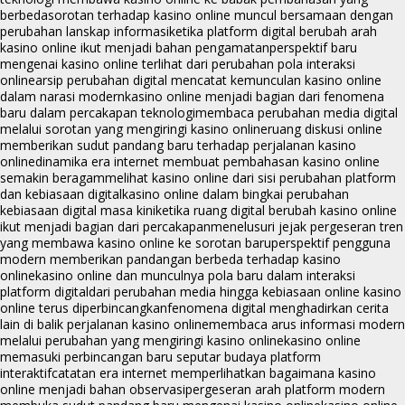
berbeda
sorotan terhadap kasino online muncul bersamaan dengan
perubahan lanskap informasi
ketika platform digital berubah arah
kasino online ikut menjadi bahan pengamatan
perspektif baru
mengenai kasino online terlihat dari perubahan pola interaksi
online
arsip perubahan digital mencatat kemunculan kasino online
dalam narasi modern
kasino online menjadi bagian dari fenomena
baru dalam percakapan teknologi
membaca perubahan media digital
melalui sorotan yang mengiringi kasino online
ruang diskusi online
memberikan sudut pandang baru terhadap perjalanan kasino
online
dinamika era internet membuat pembahasan kasino online
semakin beragam
melihat kasino online dari sisi perubahan platform
dan kebiasaan digital
kasino online dalam bingkai perubahan
kebiasaan digital masa kini
ketika ruang digital berubah kasino online
ikut menjadi bagian dari percakapan
menelusuri jejak pergeseran tren
yang membawa kasino online ke sorotan baru
perspektif pengguna
modern memberikan pandangan berbeda terhadap kasino
online
kasino online dan munculnya pola baru dalam interaksi
platform digital
dari perubahan media hingga kebiasaan online kasino
online terus diperbincangkan
fenomena digital menghadirkan cerita
lain di balik perjalanan kasino online
membaca arus informasi modern
melalui perubahan yang mengiringi kasino online
kasino online
memasuki perbincangan baru seputar budaya platform
interaktif
catatan era internet memperlihatkan bagaimana kasino
online menjadi bahan observasi
pergeseran arah platform modern