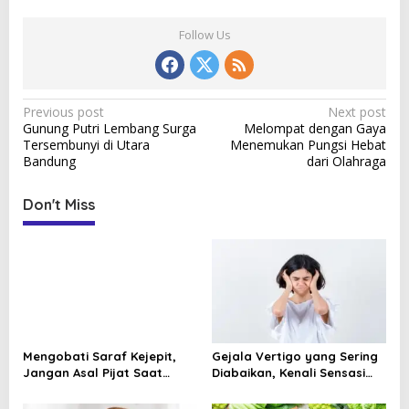
Follow Us
P
Previous post
Next post
Gunung Putri Lembang Surga
Melompat dengan Gaya
o
Tersembunyi di Utara
Menemukan Pungsi Hebat
s
Bandung
dari Olahraga
t
Don't Miss
n
a
v
i
g
a
Mengobati Saraf Kejepit,
Gejala Vertigo yang Sering
t
Jangan Asal Pijat Saat
Diabaikan, Kenali Sensasi
Nyeri Menjalar Mulai
Berputar dan Tanda
i
Mengganggu
Bahayanya