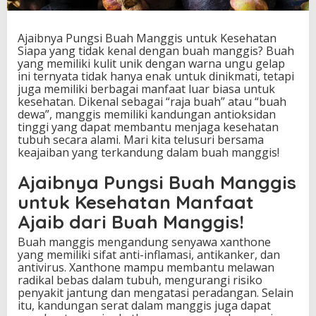
g
g
i
Ajaibnya Pungsi Buah Manggis untuk Kesehatan
s
Siapa yang tidak kenal dengan buah manggis? Buah
u
yang memiliki kulit unik dengan warna ungu gelap
n
ini ternyata tidak hanya enak untuk dinikmati, tetapi
t
juga memiliki berbagai manfaat luar biasa untuk
u
kesehatan. Dikenal sebagai “raja buah” atau “buah
k
dewa”, manggis memiliki kandungan antioksidan
K
tinggi yang dapat membantu menjaga kesehatan
e
tubuh secara alami. Mari kita telusuri bersama
s
keajaiban yang terkandung dalam buah manggis!
e
h
Ajaibnya Pungsi Buah Manggis
a
untuk Kesehatan Manfaat
t
a
Ajaib dari Buah Manggis!
n
Buah manggis mengandung senyawa xanthone
yang memiliki sifat anti-inflamasi, antikanker, dan
antivirus. Xanthone mampu membantu melawan
radikal bebas dalam tubuh, mengurangi risiko
penyakit jantung dan mengatasi peradangan. Selain
itu, kandungan serat dalam manggis juga dapat