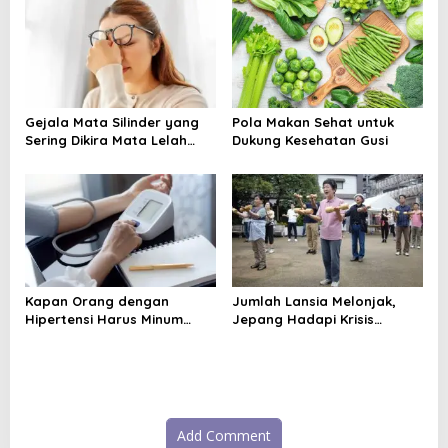
o
n
Gejala Mata Silinder yang
Pola Makan Sehat untuk
Sering Dikira Mata Lelah
Dukung Kesehatan Gusi
Biasa
Kapan Orang dengan
Jumlah Lansia Melonjak,
Hipertensi Harus Minum
Jepang Hadapi Krisis
Obat? Ini Saran Dokter
Demensia
Add Comment