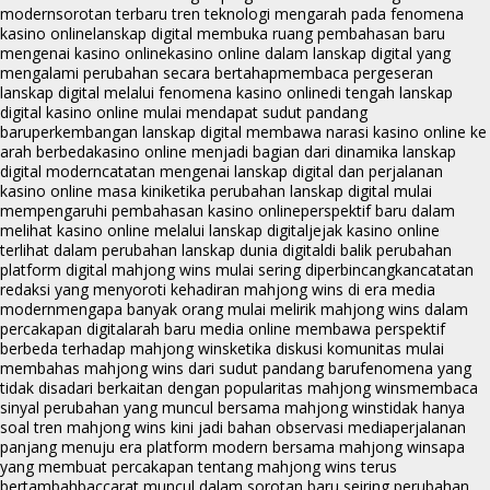
modern
sorotan terbaru tren teknologi mengarah pada fenomena
kasino online
lanskap digital membuka ruang pembahasan baru
mengenai kasino online
kasino online dalam lanskap digital yang
mengalami perubahan secara bertahap
membaca pergeseran
lanskap digital melalui fenomena kasino online
di tengah lanskap
digital kasino online mulai mendapat sudut pandang
baru
perkembangan lanskap digital membawa narasi kasino online ke
arah berbeda
kasino online menjadi bagian dari dinamika lanskap
digital modern
catatan mengenai lanskap digital dan perjalanan
kasino online masa kini
ketika perubahan lanskap digital mulai
mempengaruhi pembahasan kasino online
perspektif baru dalam
melihat kasino online melalui lanskap digital
jejak kasino online
terlihat dalam perubahan lanskap dunia digital
di balik perubahan
platform digital mahjong wins mulai sering diperbincangkan
catatan
redaksi yang menyoroti kehadiran mahjong wins di era media
modern
mengapa banyak orang mulai melirik mahjong wins dalam
percakapan digital
arah baru media online membawa perspektif
berbeda terhadap mahjong wins
ketika diskusi komunitas mulai
membahas mahjong wins dari sudut pandang baru
fenomena yang
tidak disadari berkaitan dengan popularitas mahjong wins
membaca
sinyal perubahan yang muncul bersama mahjong wins
tidak hanya
soal tren mahjong wins kini jadi bahan observasi media
perjalanan
panjang menuju era platform modern bersama mahjong wins
apa
yang membuat percakapan tentang mahjong wins terus
bertambah
baccarat muncul dalam sorotan baru seiring perubahan