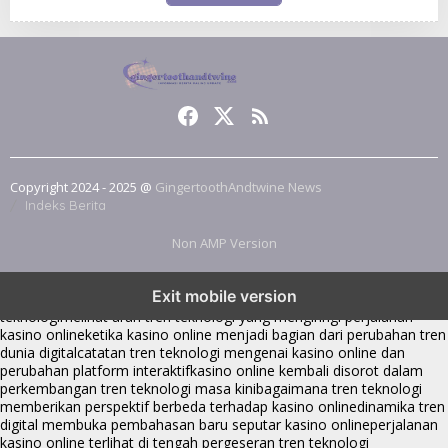
Copyright 2024 - 2025 @
GingertoothAndtwine News
Indeks Berita
Non AMP Version
tren teknologi membawa kasino online ke dalam perbincangan baru
Exit mobile version
di era modern
kasino online muncul seiring pergeseran tren platform
teknologi
melihat arah tren teknologi yang mengiringi perjalanan
kasino online
ketika kasino online menjadi bagian dari perubahan tren
dunia digital
catatan tren teknologi mengenai kasino online dan
perubahan platform interaktif
kasino online kembali disorot dalam
perkembangan tren teknologi masa kini
bagaimana tren teknologi
memberikan perspektif berbeda terhadap kasino online
dinamika tren
digital membuka pembahasan baru seputar kasino online
perjalanan
kasino online terlihat di tengah pergeseran tren teknologi