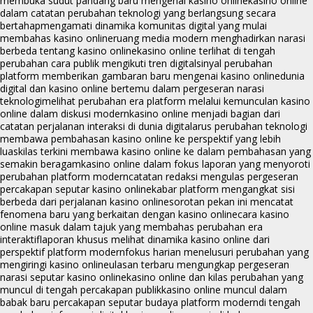
membuka sudut pandang baru mengenai kasino online
kasino online
dalam catatan perubahan teknologi yang berlangsung secara
bertahap
mengamati dinamika komunitas digital yang mulai
membahas kasino online
ruang media modern menghadirkan narasi
berbeda tentang kasino online
kasino online terlihat di tengah
perubahan cara publik mengikuti tren digital
sinyal perubahan
platform memberikan gambaran baru mengenai kasino online
dunia
digital dan kasino online bertemu dalam pergeseran narasi
teknologi
melihat perubahan era platform melalui kemunculan kasino
online dalam diskusi modern
kasino online menjadi bagian dari
catatan perjalanan interaksi di dunia digital
arus perubahan teknologi
membawa pembahasan kasino online ke perspektif yang lebih
luas
kilas terkini membawa kasino online ke dalam pembahasan yang
semakin beragam
kasino online dalam fokus laporan yang menyoroti
perubahan platform modern
catatan redaksi mengulas pergeseran
percakapan seputar kasino online
kabar platform mengangkat sisi
berbeda dari perjalanan kasino online
sorotan pekan ini mencatat
fenomena baru yang berkaitan dengan kasino online
cara kasino
online masuk dalam tajuk yang membahas perubahan era
interaktif
laporan khusus melihat dinamika kasino online dari
perspektif platform modern
fokus harian menelusuri perubahan yang
mengiringi kasino online
ulasan terbaru mengungkap pergeseran
narasi seputar kasino online
kasino online dan kilas perubahan yang
muncul di tengah percakapan publik
kasino online muncul dalam
babak baru percakapan seputar budaya platform modern
di tengah