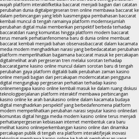
wajah platform interaktif
ketika baccarat menjadi bagian dari catatan
perubahan dunia digital
pergeseran tren online membawa baccarat ke
dalam perbincangan yang lebih luas
mengapa pembahasan baccarat
kembali muncul di tengah ramainya platform modern
sejumlah
perubahan digital mulai memberikan perspektif berbeda terhadap
baccarat
dari ruang komunitas hingga platform modern baccarat
terus menarik perhatian
fenomena baru di dunia online membuat
baccarat kembali menjadi bahan observasi
baccarat dalam kacamata
media modern menghadirkan narasi yang berbeda
catatan perubahan
platform memperlihatkan bagaimana baccarat masuk ke percakapan
digital
melihat arah pergeseran tren melalui sorotan terhadap
baccarat
game kasino online muncul dalam sorotan baru di tengah
perubahan gaya platform digital
di balik perubahan zaman kasino
online menjadi bagian dari percakapan modern
catatan pengguna
digital mengungkap pergeseran perhatian terhadap kasino
online
mengapa kasino online kembali masuk ke dalam ruang diskusi
teknologi
perjalanan platform interaktif membawa perbincangan
kasino online ke arah baru
kasino online dalam kacamata budaya
digital menghadirkan perspektif yang berbeda
fenomena platform
modern memperlihatkan perubahan narasi seputar kasino online
dari
komunitas digital hingga media modern kasino online terus menjadi
perhatian
pergeseran kebiasaan internet membentuk cara baru
melihat kasino online
perkembangan kasino online dan dinamika
percakapan publik di tengah era platform interaktif
jejak inovasi
teknologi membawa kasino online ke babak pembahasan yang