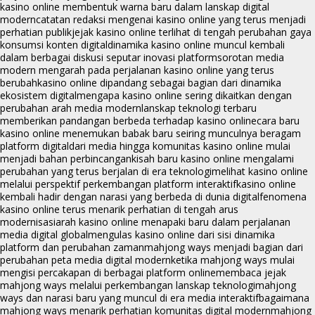
kasino online membentuk warna baru dalam lanskap digital
modern
catatan redaksi mengenai kasino online yang terus menjadi
perhatian publik
jejak kasino online terlihat di tengah perubahan gaya
konsumsi konten digital
dinamika kasino online muncul kembali
dalam berbagai diskusi seputar inovasi platform
sorotan media
modern mengarah pada perjalanan kasino online yang terus
berubah
kasino online dipandang sebagai bagian dari dinamika
ekosistem digital
mengapa kasino online sering dikaitkan dengan
perubahan arah media modern
lanskap teknologi terbaru
memberikan pandangan berbeda terhadap kasino online
cara baru
kasino online menemukan babak baru seiring munculnya beragam
platform digital
dari media hingga komunitas kasino online mulai
menjadi bahan perbincangan
kisah baru kasino online mengalami
perubahan yang terus berjalan di era teknologi
melihat kasino online
melalui perspektif perkembangan platform interaktif
kasino online
kembali hadir dengan narasi yang berbeda di dunia digital
fenomena
kasino online terus menarik perhatian di tengah arus
modernisasi
arah kasino online menapaki baru dalam perjalanan
media digital global
mengulas kasino online dari sisi dinamika
platform dan perubahan zaman
mahjong ways menjadi bagian dari
perubahan peta media digital modern
ketika mahjong ways mulai
mengisi percakapan di berbagai platform online
membaca jejak
mahjong ways melalui perkembangan lanskap teknologi
mahjong
ways dan narasi baru yang muncul di era media interaktif
bagaimana
mahjong ways menarik perhatian komunitas digital modern
mahjong