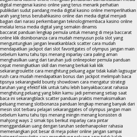
digital mengenai kasino online yang terus menarik perhatian
publik
dari sudut pandang media digital kasino online memperlihatkan
arah yang terus berubah
kasino online dan media digital menjadi
bagian dari narasi perkembangan teknologi
membaca kasino online
melalui lensa media digital yang semakin dinamis
baccarat panduan lengkap pemula untuk menang di meja baccarat
online klik disini
bonanza cara mudah menyusun pola slot yang
menguntungkan jangan lewatkan
black scatter cara mudah
mendapatkan jackpot dari slot favorit
gates of olympus jangan main
sebelum kamu tahu tips menang ini
parlay cara paling aman
menghasilkan uang dari taruhan judi online
poker pemula panduan
cepat meningkatkan skill dan menang berkali kali klik
sekarang
roulette cara menghitung peluang agar tidak kalah lagi
sugar
rush cara mudah mendapatkan bonus dan jackpot melimpah baca
tipsnya sekarang
wild bounty showdown cara mengatur strategi
taruhan yang efektif klik untuk tahu lebih banyak
baccarat rahasia
menghitung peluang yang bikin kamu jadi pemenang setiap saat
baca ini sekarang
black scatter panduan praktis memaksimalkan
peluang menang slot
bonanza panduan lengkap menang banyak dari
mesin slot terbaru pelajari sekarang
gates of olympus jangan main
sebelum kamu tahu tips menang ini
ingin menang konsisten di
mahjong ways 2 simak tips berikut ini
parlay cara pintar
menggandakan uang dengan taruhan sederhana
poker rahasia
memenangkan pot besar di meja poker online jangan sampai
ketinggalan
roulette cara menghitung peluang agar tidak kalah