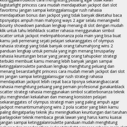
lagi
starlight princess cara mudah mendapatkan jackpot dari slot
favoritmu jangan sampai ketinggalan
sugar rush rahasia
mendapatkan bonus dan jackpot yang tidak banyak diketahui baca
tipsnya
tips ampuh main mahjong ways 2 agar selalu menang
wild
bounty showdown panduan lengkap menang di slot dengan mudah
klik untuk tahu lebih
black scatter rahasia menggunakan simbol
scatter untuk jackpot melimpah
bonanza pola main yang bisa buat
kamu jadi pemenang sejati pelajari sekarang
gates of olympus
rahasia strategi yang tidak banyak orang tahu
mahjong wins 2
panduan lengkap untuk pemula yang ingin menang terus
parlay
rahasia keuntungan besar yang jarang orang tahu
poker strategi
terbukti membuat kamu menang lebih banyak jangan sampai
ketinggalan
roulette panduan lengkap menghitung peluang dan
menang besar
starlight princess cara mudah meraih jackpot dari slot
ini jangan sampai ketinggalan
sugar rush strategi rahasia
mendapatkan jackpot lebih cepat baca tipsnya sekarang
baccarat
rahasia menghitung peluang yang pemain profesional gunakan
black
scatter strategi rahasia menggunakan simbol scatter
bonanza teknik
jitu menghindari kekalahan dan menang konsisten pelajari
sekarang
gates of olympus strategi main yang paling ampuh agar
jackpot menantimu
mahjong wins 2 pola scatter yang bikin kamu
paling diingat
parlay teknik jitu meningkatkan keuntungan dari taruhan
parlay
poker teknik membaca gerak lawan yang harus kamu kuasai
jangan sampai ketinggalan
roulette panduan mudah menghitung