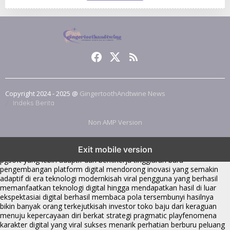
Copyright 2024 - 2025 @
GingertoothAndtwine News
Indeks Berita
Non AMP Version
transformasi digital pragmatic play menjadi inspirasi baru dalam
Exit mobile version
menghadirkan inovasi berkualitas
ai digital menjadi kunci analisis data
pgsoft yang lebih adaptif dan berkinerja tinggi
arah baru
pengembangan platform digital mendorong inovasi yang semakin
adaptif di era teknologi modern
kisah viral pengguna yang berhasil
memanfaatkan teknologi digital hingga mendapatkan hasil di luar
ekspektasi
ai digital berhasil membaca pola tersembunyi hasilnya
bikin banyak orang terkejut
kisah investor toko baju dari keraguan
menuju kepercayaan diri berkat strategi pragmatic play
fenomena
karakter digital yang viral sukses menarik perhatian berburu peluang