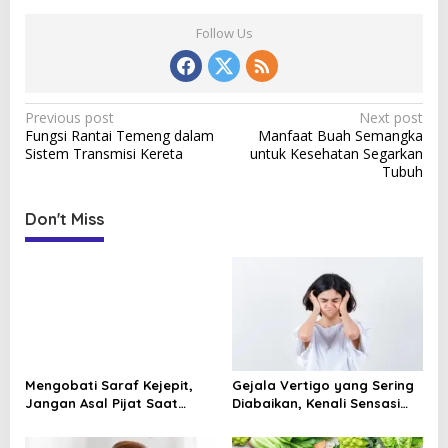
Follow Us
P
Previous post
Next post
Fungsi Rantai Temeng dalam
Manfaat Buah Semangka
o
Sistem Transmisi Kereta
untuk Kesehatan Segarkan
s
Tubuh
t
Don't Miss
n
a
v
i
g
a
Mengobati Saraf Kejepit,
Gejala Vertigo yang Sering
t
Jangan Asal Pijat Saat
Diabaikan, Kenali Sensasi
Nyeri Menjalar Mulai
Berputar dan Tanda
i
Mengganggu
Bahayanya