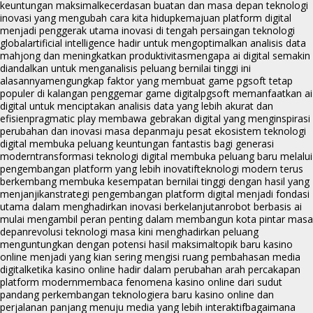
keuntungan maksimal
kecerdasan buatan dan masa depan teknologi
inovasi yang mengubah cara kita hidup
kemajuan platform digital
menjadi penggerak utama inovasi di tengah persaingan teknologi
global
artificial intelligence hadir untuk mengoptimalkan analisis data
mahjong dan meningkatkan produktivitas
mengapa ai digital semakin
diandalkan untuk menganalisis peluang bernilai tinggi ini
alasannya
mengungkap faktor yang membuat game pgsoft tetap
populer di kalangan penggemar game digital
pgsoft memanfaatkan ai
digital untuk menciptakan analisis data yang lebih akurat dan
efisien
pragmatic play membawa gebrakan digital yang menginspirasi
perubahan dan inovasi masa depan
maju pesat ekosistem teknologi
digital membuka peluang keuntungan fantastis bagi generasi
modern
transformasi teknologi digital membuka peluang baru melalui
pengembangan platform yang lebih inovatif
teknologi modern terus
berkembang membuka kesempatan bernilai tinggi dengan hasil yang
menjanjikan
strategi pengembangan platform digital menjadi fondasi
utama dalam menghadirkan inovasi berkelanjutan
robot berbasis ai
mulai mengambil peran penting dalam membangun kota pintar masa
depan
revolusi teknologi masa kini menghadirkan peluang
menguntungkan dengan potensi hasil maksimal
topik baru kasino
online menjadi yang kian sering mengisi ruang pembahasan media
digital
ketika kasino online hadir dalam perubahan arah percakapan
platform modern
membaca fenomena kasino online dari sudut
pandang perkembangan teknologi
era baru kasino online dan
perjalanan panjang menuju media yang lebih interaktif
bagaimana