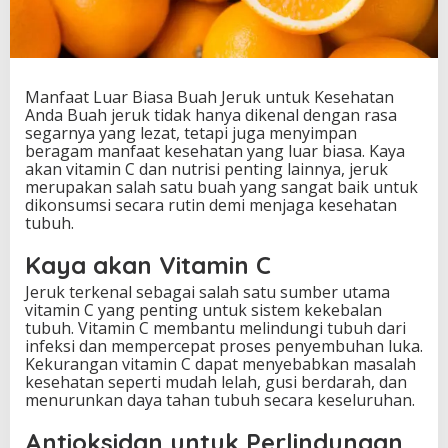
e
r
u
k
u
Manfaat Luar Biasa Buah Jeruk untuk Kesehatan
n
Anda Buah jeruk tidak hanya dikenal dengan rasa
t
segarnya yang lezat, tetapi juga menyimpan
u
beragam manfaat kesehatan yang luar biasa. Kaya
k
akan vitamin C dan nutrisi penting lainnya, jeruk
K
merupakan salah satu buah yang sangat baik untuk
e
dikonsumsi secara rutin demi menjaga kesehatan
s
tubuh.
e
h
Kaya akan Vitamin C
a
t
Jeruk terkenal sebagai salah satu sumber utama
a
vitamin C yang penting untuk sistem kekebalan
n
tubuh. Vitamin C membantu melindungi tubuh dari
A
infeksi dan mempercepat proses penyembuhan luka.
n
Kekurangan vitamin C dapat menyebabkan masalah
d
kesehatan seperti mudah lelah, gusi berdarah, dan
a
menurunkan daya tahan tubuh secara keseluruhan.
Antioksidan untuk Perlindungan