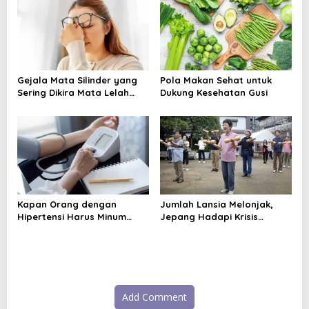
o
n
Gejala Mata Silinder yang
Pola Makan Sehat untuk
Sering Dikira Mata Lelah
Dukung Kesehatan Gusi
Biasa
Kapan Orang dengan
Jumlah Lansia Melonjak,
Hipertensi Harus Minum
Jepang Hadapi Krisis
Obat? Ini Saran Dokter
Demensia
Add Comment