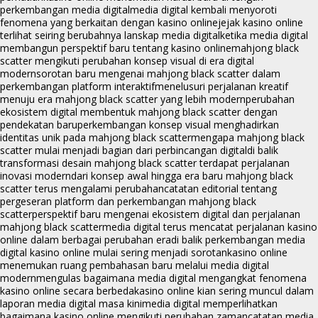
perkembangan media digital
media digital kembali menyoroti
fenomena yang berkaitan dengan kasino online
jejak kasino online
terlihat seiring berubahnya lanskap media digital
ketika media digital
membangun perspektif baru tentang kasino online
mahjong black
scatter mengikuti perubahan konsep visual di era digital
modern
sorotan baru mengenai mahjong black scatter dalam
perkembangan platform interaktif
menelusuri perjalanan kreatif
menuju era mahjong black scatter yang lebih modern
perubahan
ekosistem digital membentuk mahjong black scatter dengan
pendekatan baru
perkembangan konsep visual menghadirkan
identitas unik pada mahjong black scatter
mengapa mahjong black
scatter mulai menjadi bagian dari perbincangan digital
di balik
transformasi desain mahjong black scatter terdapat perjalanan
inovasi modern
dari konsep awal hingga era baru mahjong black
scatter terus mengalami perubahan
catatan editorial tentang
pergeseran platform dan perkembangan mahjong black
scatter
perspektif baru mengenai ekosistem digital dan perjalanan
mahjong black scatter
media digital terus mencatat perjalanan kasino
online dalam berbagai perubahan era
di balik perkembangan media
digital kasino online mulai sering menjadi sorotan
kasino online
menemukan ruang pembahasan baru melalui media digital
modern
mengulas bagaimana media digital mengangkat fenomena
kasino online secara berbeda
kasino online kian sering muncul dalam
laporan media digital masa kini
media digital memperlihatkan
bagaimana kasino online mengikuti perubahan zaman
catatan media