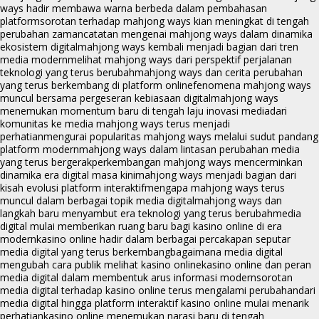
ways hadir membawa warna berbeda dalam pembahasan
platform
sorotan terhadap mahjong ways kian meningkat di tengah
perubahan zaman
catatan mengenai mahjong ways dalam dinamika
ekosistem digital
mahjong ways kembali menjadi bagian dari tren
media modern
melihat mahjong ways dari perspektif perjalanan
teknologi yang terus berubah
mahjong ways dan cerita perubahan
yang terus berkembang di platform online
fenomena mahjong ways
muncul bersama pergeseran kebiasaan digital
mahjong ways
menemukan momentum baru di tengah laju inovasi media
dari
komunitas ke media mahjong ways terus menjadi
perhatian
mengurai popularitas mahjong ways melalui sudut pandang
platform modern
mahjong ways dalam lintasan perubahan media
yang terus bergerak
perkembangan mahjong ways mencerminkan
dinamika era digital masa kini
mahjong ways menjadi bagian dari
kisah evolusi platform interaktif
mengapa mahjong ways terus
muncul dalam berbagai topik media digital
mahjong ways dan
langkah baru menyambut era teknologi yang terus berubah
media
digital mulai memberikan ruang baru bagi kasino online di era
modern
kasino online hadir dalam berbagai percakapan seputar
media digital yang terus berkembang
bagaimana media digital
mengubah cara publik melihat kasino online
kasino online dan peran
media digital dalam membentuk arus informasi modern
sorotan
media digital terhadap kasino online terus mengalami perubahan
dari
media digital hingga platform interaktif kasino online mulai menarik
perhatian
kasino online menemukan narasi baru di tengah