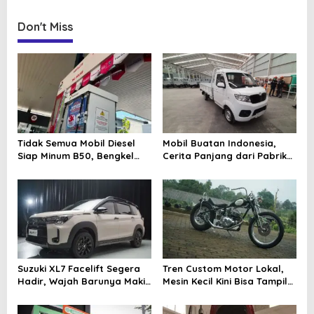
t
Don't Miss
n
a
v
i
g
a
Tidak Semua Mobil Diesel
Mobil Buatan Indonesia,
t
Siap Minum B50, Bengkel
Cerita Panjang dari Pabrik
Ingatkan Komponen Ini
Lokal sampai Ambisi
i
Kendaraan Nasional
o
n
Suzuki XL7 Facelift Segera
Tren Custom Motor Lokal,
Hadir, Wajah Barunya Makin
Mesin Kecil Kini Bisa Tampil
Tegas
Proporsional