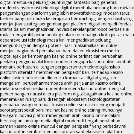
digital membuka peluang keuntungan fantastis bagi generasi
modern
transformasi teknologi digital membuka peluang baru melalui
pengembangan platform yang lebih inovatif
teknologi modern terus
berkembang membuka kesempatan bernilai tinggi dengan hasil yang
menjanjikan
strategi pengembangan platform digital menjadi fondasi
utama dalam menghadirkan inovasi berkelanjutan
robot berbasis ai
mulai mengambil peran penting dalam membangun kota pintar masa
depan
revolusi teknologi masa kini menghadirkan peluang
menguntungkan dengan potensi hasil maksimal
kasino online
menjadi bagian dari percakapan baru dalam ekosistem media
digital
jejak perkembangan kasino online terlihat dari perubahan
perilaku pengguna platform modern
mengapa kasino online kembali
menarik perhatian di tengah pergeseran tren teknologi
lanskap
platform interaktif memberikan perspektif baru terhadap kasino
online
kasino online dan dinamika komunitas digital yang terus
mengalami perubahan
membaca arah perjalanan kasino online
melalui sorotan media modern
fenomena kasino online mengikuti
perkembangan narasi di era platform digital
bagaimana kasino online
menemukan ruang baru di tengah ekosistem teknologi
catatan
perubahan yang membuat kasino online semakin sering menjadi
sorotan
perspektif baru melihat kasino online seiring munculnya
beragam inovasi platform
mengubah arah kasino online dalam
bercakapan lanskap media digital modern
di tengah perubahan
zaman kasino online muncul dengan perspektif yang berbeda
viral
kasino online kembali menjadi sorotan saat ekosistem platform