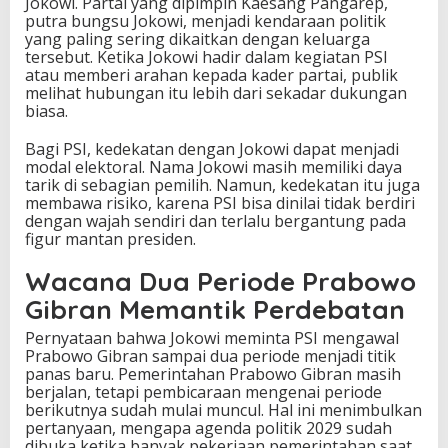
Jokowi. Partai yang dipimpin Kaesang Pangarep,
putra bungsu Jokowi, menjadi kendaraan politik
yang paling sering dikaitkan dengan keluarga
tersebut. Ketika Jokowi hadir dalam kegiatan PSI
atau memberi arahan kepada kader partai, publik
melihat hubungan itu lebih dari sekadar dukungan
biasa.
Bagi PSI, kedekatan dengan Jokowi dapat menjadi
modal elektoral. Nama Jokowi masih memiliki daya
tarik di sebagian pemilih. Namun, kedekatan itu juga
membawa risiko, karena PSI bisa dinilai tidak berdiri
dengan wajah sendiri dan terlalu bergantung pada
figur mantan presiden.
Wacana Dua Periode Prabowo
Gibran Memantik Perdebatan
Pernyataan bahwa Jokowi meminta PSI mengawal
Prabowo Gibran sampai dua periode menjadi titik
panas baru. Pemerintahan Prabowo Gibran masih
berjalan, tetapi pembicaraan mengenai periode
berikutnya sudah mulai muncul. Hal ini menimbulkan
pertanyaan, mengapa agenda politik 2029 sudah
dibuka ketika banyak pekerjaan pemerintahan saat