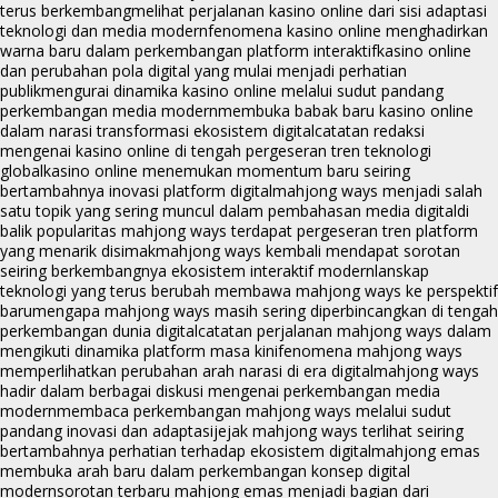
terus berkembang
melihat perjalanan kasino online dari sisi adaptasi
teknologi dan media modern
fenomena kasino online menghadirkan
warna baru dalam perkembangan platform interaktif
kasino online
dan perubahan pola digital yang mulai menjadi perhatian
publik
mengurai dinamika kasino online melalui sudut pandang
perkembangan media modern
membuka babak baru kasino online
dalam narasi transformasi ekosistem digital
catatan redaksi
mengenai kasino online di tengah pergeseran tren teknologi
global
kasino online menemukan momentum baru seiring
bertambahnya inovasi platform digital
mahjong ways menjadi salah
satu topik yang sering muncul dalam pembahasan media digital
di
balik popularitas mahjong ways terdapat pergeseran tren platform
yang menarik disimak
mahjong ways kembali mendapat sorotan
seiring berkembangnya ekosistem interaktif modern
lanskap
teknologi yang terus berubah membawa mahjong ways ke perspektif
baru
mengapa mahjong ways masih sering diperbincangkan di tengah
perkembangan dunia digital
catatan perjalanan mahjong ways dalam
mengikuti dinamika platform masa kini
fenomena mahjong ways
memperlihatkan perubahan arah narasi di era digital
mahjong ways
hadir dalam berbagai diskusi mengenai perkembangan media
modern
membaca perkembangan mahjong ways melalui sudut
pandang inovasi dan adaptasi
jejak mahjong ways terlihat seiring
bertambahnya perhatian terhadap ekosistem digital
mahjong emas
membuka arah baru dalam perkembangan konsep digital
modern
sorotan terbaru mahjong emas menjadi bagian dari