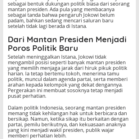
sebagai bentuk dukungan politik biasa dari seorang
d
mantan presiden. Ada pula yang membacanya
i
sebagai tanda bahwa pengaruh Jokowi belum
S
padam, bahkan sedang mencari saluran baru
o
setelah tidak lagi berada di Istana.
r
o
Dari Mantan Presiden Menjadi
t
a
Poros Politik Baru
n
Setelah meninggalkan Istana, Jokowi tidak
mengambil posisi seperti banyak mantan presiden
yang memilih menjaga jarak dari hiruk pikuk politik
harian. Ia tetap bertemu tokoh, menerima tamu
politik, muncul dalam agenda partai, serta memberi
arahan kepada kelompok yang dekat dengannya.
Pergerakan ini membuat sosoknya tetap menjadi
pusat perhatian.
Dalam politik Indonesia, seorang mantan presiden
memang tidak kehilangan hak untuk berbicara dan
bersikap. Namun, ketika sikap itu berkaitan dengan
partai, pemilu berikutnya, dan kekuasaan anaknya
yang kini menjadi wakil presiden, publik wajar
memberi perhatian lebih.