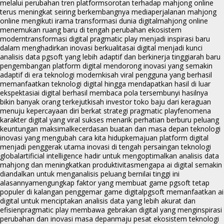
melalui perubahan tren platform
sorotan terhadap mahjong online
terus meningkat seiring berkembangnya media
perjalanan mahjong
online mengikuti irama transformasi dunia digital
mahjong online
menemukan ruang baru di tengah perubahan ekosistem
modern
transformasi digital pragmatic play menjadi inspirasi baru
dalam menghadirkan inovasi berkualitas
ai digital menjadi kunci
analisis data pgsoft yang lebih adaptif dan berkinerja tinggi
arah baru
pengembangan platform digital mendorong inovasi yang semakin
adaptif di era teknologi modern
kisah viral pengguna yang berhasil
memanfaatkan teknologi digital hingga mendapatkan hasil di luar
ekspektasi
ai digital berhasil membaca pola tersembunyi hasilnya
bikin banyak orang terkejut
kisah investor toko baju dari keraguan
menuju kepercayaan diri berkat strategi pragmatic play
fenomena
karakter digital yang viral sukses menarik perhatian berburu peluang
keuntungan maksimal
kecerdasan buatan dan masa depan teknologi
inovasi yang mengubah cara kita hidup
kemajuan platform digital
menjadi penggerak utama inovasi di tengah persaingan teknologi
global
artificial intelligence hadir untuk mengoptimalkan analisis data
mahjong dan meningkatkan produktivitas
mengapa ai digital semakin
diandalkan untuk menganalisis peluang bernilai tinggi ini
alasannya
mengungkap faktor yang membuat game pgsoft tetap
populer di kalangan penggemar game digital
pgsoft memanfaatkan ai
digital untuk menciptakan analisis data yang lebih akurat dan
efisien
pragmatic play membawa gebrakan digital yang menginspirasi
perubahan dan inovasi masa depan
maju pesat ekosistem teknologi