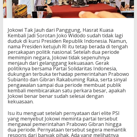
g
u
n
g
,
Jokowi Tak Jauh dari Panggung, Hasrat Kuasa
H
Kembali Jadi Sorotan Joko Widodo sudah tidak lagi
a
duduk di kursi Presiden Republik Indonesia. Namun,
s
nama Presiden ketujuh RI itu tetap berada di tengah
r
percakapan politik nasional. Setelah dua periode
a
memimpin negara, Jokowi tidak sepenuhnya
t
menjauh dari gelanggang kekuasaan. Gerak
K
politiknya bersama Partai Solidaritas Indonesia,
u
dukungan terbuka terhadap pemerintahan Prabowo
a
Subianto dan Gibran Rakabuming Raka, serta sinyal
s
pengawalan sampai dua periode membuat publik
a
kembali membicarakan satu perkara besar, apakah
K
Jokowi benar benar sudah selesai dengan
e
kekuasaan.
m
b
Isu itu menguat setelah pernyataan dari elite PSI
a
yang menyebut Jokowi meminta partai tersebut
l
mengawal pemerintahan Prabowo Gibran hingga
i
dua periode. Pernyataan tersebut segera memantik
J
respons dari banyak pihak. Ada yang melihatnya
a