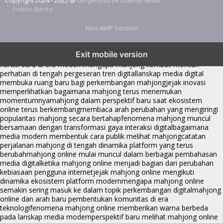
Copyright 2024 - 2025 @
GingertoothAndtwine News
Indeks Berita
Non AMP Version
mahjong menjadi sorotan dalam perubahan pola interaksi digital
Exit mobile version
masa kini
dari komunitas hingga platform mahjong membangun
narasi baru di era modern
mengapa mahjong kembali mencuri
perhatian di tengah pergeseran tren digital
lanskap media digital
membuka ruang baru bagi perkembangan mahjong
jejak inovasi
memperlihatkan bagaimana mahjong terus menemukan
momentumnya
mahjong dalam perspektif baru saat ekosistem
online terus berkembang
membaca arah perubahan yang mengiringi
popularitas mahjong secara bertahap
fenomena mahjong muncul
bersamaan dengan transformasi gaya interaksi digital
bagaimana
media modern membentuk cara publik melihat mahjong
catatan
perjalanan mahjong di tengah dinamika platform yang terus
berubah
mahjong online mulai muncul dalam berbagai pembahasan
media digital
ketika mahjong online menjadi bagian dari perubahan
kebiasaan pengguna internet
jejak mahjong online mengikuti
dinamika ekosistem platform modern
mengapa mahjong online
semakin sering masuk ke dalam topik perkembangan digital
mahjong
online dan arah baru pembentukan komunitas di era
teknologi
fenomena mahjong online memberikan warna berbeda
pada lanskap media modern
perspektif baru melihat mahjong online