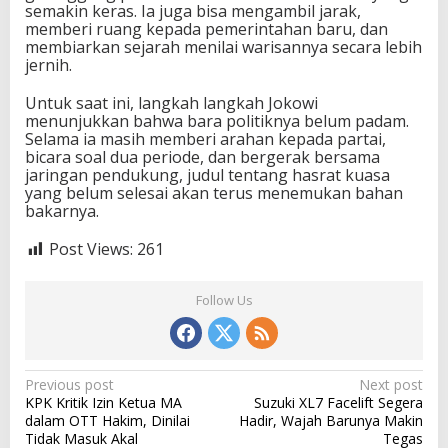
semakin keras. Ia juga bisa mengambil jarak,
memberi ruang kepada pemerintahan baru, dan
membiarkan sejarah menilai warisannya secara lebih
jernih.
Untuk saat ini, langkah langkah Jokowi
menunjukkan bahwa bara politiknya belum padam.
Selama ia masih memberi arahan kepada partai,
bicara soal dua periode, dan bergerak bersama
jaringan pendukung, judul tentang hasrat kuasa
yang belum selesai akan terus menemukan bahan
bakarnya.
Post Views:
261
Follow Us
P
Previous post
Next post
KPK Kritik Izin Ketua MA
Suzuki XL7 Facelift Segera
o
dalam OTT Hakim, Dinilai
Hadir, Wajah Barunya Makin
s
Tidak Masuk Akal
Tegas