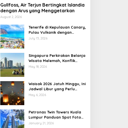
Gullfoss, Air Terjun Bertingkat Islandia
dengan Arus yang Menggetarkan
August 2, 2026
Tenerife di Kepulauan Canary,
Pulau Vulkanik dengan
Pesona Berlapis
July 15, 2026
Singapura Perkirakan Belanja
Wisata Melemah, Konflik
Global Jadi Sorotan
May 18, 2026
Waisak 2026 Jatuh Minggu, Ini
Jadwal Libur yang Perlu
Dicatat
May 6, 2026
Petronas Twin Towers Kuala
Lumpur Panduan Spot Foto
Ikonik
January 21, 2026