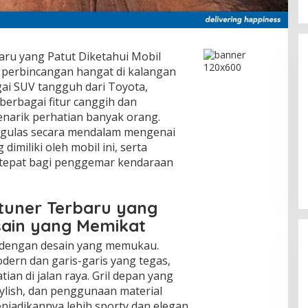
aru yang Patut Diketahui Mobil
i perbincangan hangat di kalangan
gai SUV tangguh dari Toyota,
erbagai fitur canggih dan
narik perhatian banyak orang.
mengulas secara mendalam mengenai
Teka teki Satoshi Nakamoto
imiliki oleh mobil ini, serta
Memanas Lagi, Identitas Pencipta
 tepat bagi penggemar kendaraan
Bitcoin Mulai Terungkap?
In Teknologi
|
April 18, 2026
rtuner Terbaru yang
esain yang Memikat
r dengan desain yang memukau.
dern dan garis-garis yang tegas,
ian di jalan raya. Gril depan yang
ylish, dan penggunaan material
enjadikannya lebih sporty dan elegan.