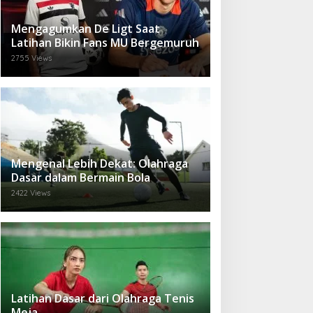
Mengagumkan De Ligt Saat
Latihan Bikin Fans MU Bergemuruh
2755 Views
Mengenal Lebih Dekat: Olahraga
Dasar dalam Bermain Bola
2422 Views
Latihan Dasar dari Olahraga Tenis
Meja