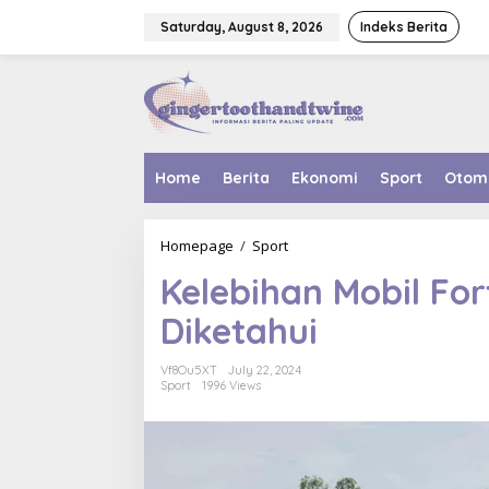
Skip
to
Saturday, August 8, 2026
Indeks Berita
content
Home
Berita
Ekonomi
Sport
Otom
Kelebihan
Homepage
/
Sport
Mobil
Kelebihan Mobil Fo
Fortuner
Terbaru
Diketahui
yang
Patut
Diketahui
Vf8Ou5XT
July 22, 2024
Sport
1996 Views