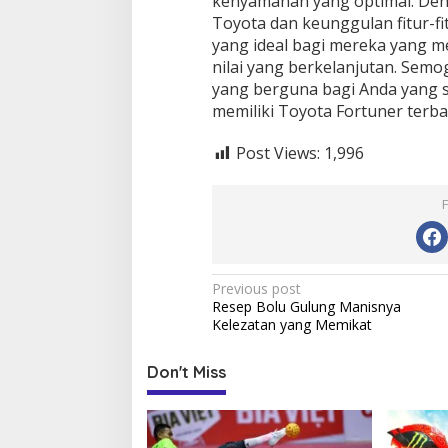
kenyamanan yang optimal. Den
Toyota dan keunggulan fitur-fit
yang ideal bagi mereka yang 
nilai yang berkelanjutan. Semo
yang berguna bagi Anda yang
memiliki Toyota Fortuner terba
Post Views:
1,996
Post
Previous post
Resep Bolu Gulung Manisnya
navigation
Kelezatan yang Memikat
Don't Miss