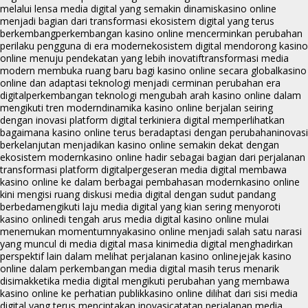
melalui lensa media digital yang semakin dinamis
kasino online
menjadi bagian dari transformasi ekosistem digital yang terus
berkembang
perkembangan kasino online mencerminkan perubahan
perilaku pengguna di era modern
ekosistem digital mendorong kasino
online menuju pendekatan yang lebih inovatif
transformasi media
modern membuka ruang baru bagi kasino online secara global
kasino
online dan adaptasi teknologi menjadi cerminan perubahan era
digital
perkembangan teknologi mengubah arah kasino online dalam
mengikuti tren modern
dinamika kasino online berjalan seiring
dengan inovasi platform digital terkini
era digital memperlihatkan
bagaimana kasino online terus beradaptasi dengan perubahan
inovasi
berkelanjutan menjadikan kasino online semakin dekat dengan
ekosistem modern
kasino online hadir sebagai bagian dari perjalanan
transformasi platform digital
pergeseran media digital membawa
kasino online ke dalam berbagai pembahasan modern
kasino online
kini mengisi ruang diskusi media digital dengan sudut pandang
berbeda
mengikuti laju media digital yang kian sering menyoroti
kasino online
di tengah arus media digital kasino online mulai
menemukan momentumnya
kasino online menjadi salah satu narasi
yang muncul di media digital masa kini
media digital menghadirkan
perspektif lain dalam melihat perjalanan kasino online
jejak kasino
online dalam perkembangan media digital masih terus menarik
disimak
ketika media digital mengikuti perubahan yang membawa
kasino online ke perhatian publik
kasino online dilihat dari sisi media
digital yang terus menciptakan inovasi
catatan perjalanan media