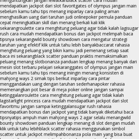
menguntungkan jangan lewatkan
black scatter cara mudah
mendapatkan jackpot dari slot favorit
gates of olympus jangan main
sebelum kamu tahu tips menang ini
parlay cara paling aman
menghasilkan uang dari taruhan judi online
poker pemula panduan
cepat meningkatkan skill dan menang berkali kali klik
sekarang
roulette cara menghitung peluang agar tidak kalah lagi
sugar
rush cara mudah mendapatkan bonus dan jackpot melimpah baca
tipsnya sekarang
wild bounty showdown cara mengatur strategi
taruhan yang efektif klik untuk tahu lebih banyak
baccarat rahasia
menghitung peluang yang bikin kamu jadi pemenang setiap saat
baca ini sekarang
black scatter panduan praktis memaksimalkan
peluang menang slot
bonanza panduan lengkap menang banyak dari
mesin slot terbaru pelajari sekarang
gates of olympus jangan main
sebelum kamu tahu tips menang ini
ingin menang konsisten di
mahjong ways 2 simak tips berikut ini
parlay cara pintar
menggandakan uang dengan taruhan sederhana
poker rahasia
memenangkan pot besar di meja poker online jangan sampai
ketinggalan
roulette cara menghitung peluang agar tidak kalah
lagi
starlight princess cara mudah mendapatkan jackpot dari slot
favoritmu jangan sampai ketinggalan
sugar rush rahasia
mendapatkan bonus dan jackpot yang tidak banyak diketahui baca
tipsnya
tips ampuh main mahjong ways 2 agar selalu menang
wild
bounty showdown panduan lengkap menang di slot dengan mudah
klik untuk tahu lebih
black scatter rahasia menggunakan simbol
scatter untuk jackpot melimpah
bonanza pola main yang bisa buat