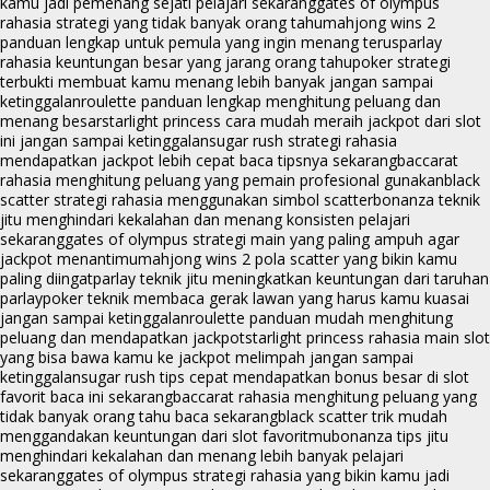
kamu jadi pemenang sejati pelajari sekarang
gates of olympus
rahasia strategi yang tidak banyak orang tahu
mahjong wins 2
panduan lengkap untuk pemula yang ingin menang terus
parlay
rahasia keuntungan besar yang jarang orang tahu
poker strategi
terbukti membuat kamu menang lebih banyak jangan sampai
ketinggalan
roulette panduan lengkap menghitung peluang dan
menang besar
starlight princess cara mudah meraih jackpot dari slot
ini jangan sampai ketinggalan
sugar rush strategi rahasia
mendapatkan jackpot lebih cepat baca tipsnya sekarang
baccarat
rahasia menghitung peluang yang pemain profesional gunakan
black
scatter strategi rahasia menggunakan simbol scatter
bonanza teknik
jitu menghindari kekalahan dan menang konsisten pelajari
sekarang
gates of olympus strategi main yang paling ampuh agar
jackpot menantimu
mahjong wins 2 pola scatter yang bikin kamu
paling diingat
parlay teknik jitu meningkatkan keuntungan dari taruhan
parlay
poker teknik membaca gerak lawan yang harus kamu kuasai
jangan sampai ketinggalan
roulette panduan mudah menghitung
peluang dan mendapatkan jackpot
starlight princess rahasia main slot
yang bisa bawa kamu ke jackpot melimpah jangan sampai
ketinggalan
sugar rush tips cepat mendapatkan bonus besar di slot
favorit baca ini sekarang
baccarat rahasia menghitung peluang yang
tidak banyak orang tahu baca sekarang
black scatter trik mudah
menggandakan keuntungan dari slot favoritmu
bonanza tips jitu
menghindari kekalahan dan menang lebih banyak pelajari
sekarang
gates of olympus strategi rahasia yang bikin kamu jadi