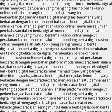
digital yang ikut membentuk narasi tentang kasino online
berita digital
mulai menyoroti perubahan yang mengiringi kasino online
kasino
online hadir dalam rangkaian berita digital yang terus
berkembang
bagaimana berita digital mengulas fenomena yang
berkaitan dengan kasino online
di balik arus berita digital kasino
online kembali menjadi perhatian
kasino online mewarnai sejumlah
pembahasan dalam berita digital modern
berita digital mencatat
dinamika baru yang muncul bersama kasino online
mengikuti
perjalanan kasino online melalui sudut pandang berita digital
kasino
online menjadi salah satu topik yang sering muncul di berita
digital
catatan berita digital mengenai kasino online dan perubahan
era teknologi
ketika berita digital memberikan perspektif baru
terhadap kasino online
berita digital mulai menyoroti perjalanan
baccarat di tengah perubahan platform modern
baccarat hadir dalam
rangkaian berita digital yang membahas perkembangan teknologi
di
balik berita digital baccarat kembali menjadi topik yang banyak
diperbincangkan
bagaimana berita digital mengulas fenomena yang
berkaitan dengan baccarat
baccarat menjadi salah satu pembahasan
yang muncul dalam berita digital modern
catatan berita digital
tentang baccarat dan perubahan lanskap platform online
mengikuti
perkembangan baccarat melalui sudut pandang berita digital
berita
digital memberikan perspektif baru terhadap dinamika baccarat
ketika
berita digital mengangkat kisah perjalanan baccarat di era
teknologi
baccarat kian sering muncul dalam berbagai laporan berita
digital masa kini
wawasan digital membuka perspektif baru mengenai