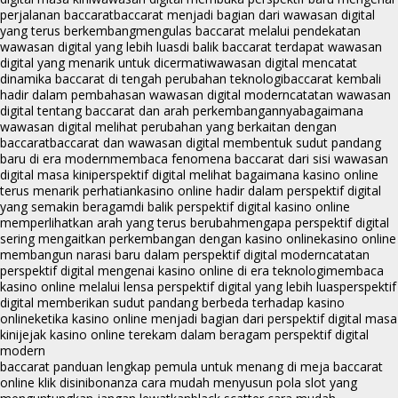
perjalanan baccarat
baccarat menjadi bagian dari wawasan digital
yang terus berkembang
mengulas baccarat melalui pendekatan
wawasan digital yang lebih luas
di balik baccarat terdapat wawasan
digital yang menarik untuk dicermati
wawasan digital mencatat
dinamika baccarat di tengah perubahan teknologi
baccarat kembali
hadir dalam pembahasan wawasan digital modern
catatan wawasan
digital tentang baccarat dan arah perkembangannya
bagaimana
wawasan digital melihat perubahan yang berkaitan dengan
baccarat
baccarat dan wawasan digital membentuk sudut pandang
baru di era modern
membaca fenomena baccarat dari sisi wawasan
digital masa kini
perspektif digital melihat bagaimana kasino online
terus menarik perhatian
kasino online hadir dalam perspektif digital
yang semakin beragam
di balik perspektif digital kasino online
memperlihatkan arah yang terus berubah
mengapa perspektif digital
sering mengaitkan perkembangan dengan kasino online
kasino online
membangun narasi baru dalam perspektif digital modern
catatan
perspektif digital mengenai kasino online di era teknologi
membaca
kasino online melalui lensa perspektif digital yang lebih luas
perspektif
digital memberikan sudut pandang berbeda terhadap kasino
online
ketika kasino online menjadi bagian dari perspektif digital masa
kini
jejak kasino online terekam dalam beragam perspektif digital
modern
baccarat panduan lengkap pemula untuk menang di meja baccarat
online klik disini
bonanza cara mudah menyusun pola slot yang