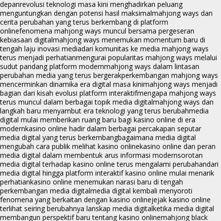
depan
revolusi teknologi masa kini menghadirkan peluang
menguntungkan dengan potensi hasil maksimal
mahjong ways dan
cerita perubahan yang terus berkembang di platform
online
fenomena mahjong ways muncul bersama pergeseran
kebiasaan digital
mahjong ways menemukan momentum baru di
tengah laju inovasi media
dari komunitas ke media mahjong ways
terus menjadi perhatian
mengurai popularitas mahjong ways melalui
sudut pandang platform modern
mahjong ways dalam lintasan
perubahan media yang terus bergerak
perkembangan mahjong ways
mencerminkan dinamika era digital masa kini
mahjong ways menjadi
bagian dari kisah evolusi platform interaktif
mengapa mahjong ways
terus muncul dalam berbagai topik media digital
mahjong ways dan
langkah baru menyambut era teknologi yang terus berubah
media
digital mulai memberikan ruang baru bagi kasino online di era
modern
kasino online hadir dalam berbagai percakapan seputar
media digital yang terus berkembang
bagaimana media digital
mengubah cara publik melihat kasino online
kasino online dan peran
media digital dalam membentuk arus informasi modern
sorotan
media digital terhadap kasino online terus mengalami perubahan
dari
media digital hingga platform interaktif kasino online mulai menarik
perhatian
kasino online menemukan narasi baru di tengah
perkembangan media digital
media digital kembali menyoroti
fenomena yang berkaitan dengan kasino online
jejak kasino online
terlihat seiring berubahnya lanskap media digital
ketika media digital
membangun perspektif baru tentang kasino online
mahjong black