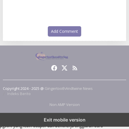
Ikonik
Add Comment
Copyright 2024 - 2025 @
GingertoothAndtwine News
Indeks Berita
Non AMP Version
transformasi digital pragmatic play menjadi inspirasi baru dalam
Exit mobile version
menghadirkan inovasi berkualitas
ai digital menjadi kunci analisis data
pgsoft yang lebih adaptif dan berkinerja tinggi
arah baru