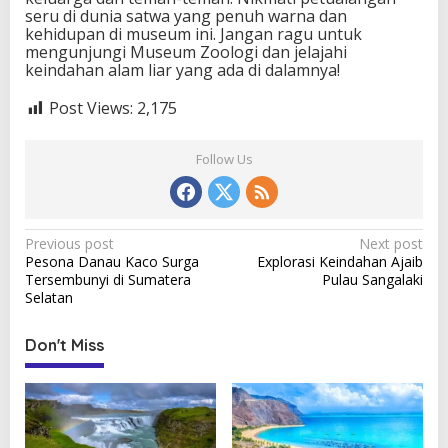
seru di dunia satwa yang penuh warna dan
kehidupan di museum ini. Jangan ragu untuk
mengunjungi Museum Zoologi dan jelajahi
keindahan alam liar yang ada di dalamnya!
Post Views:
2,175
Follow Us
P
Previous post
Next post
Pesona Danau Kaco Surga
Explorasi Keindahan Ajaib
o
Tersembunyi di Sumatera
Pulau Sangalaki
s
Selatan
t
Don't Miss
n
a
v
i