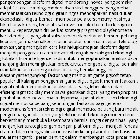
pengembangan platform digital mendorong inovasi yang semakin
adaptif di era teknologi modern
kisah viral pengguna yang berhasil
memanfaatkan teknologi digital hingga mendapatkan hasil di luar
ekspektasi
ai digital berhasil membaca pola tersembunyi hasilnya
bikin banyak orang terkejut
kisah investor toko baju dari keraguan
menuju kepercayaan diri berkat strategi pragmatic play
fenomena
karakter digital yang viral sukses menarik perhatian berburu peluang
keuntungan maksimal
kecerdasan buatan dan masa depan teknologi
inovasi yang mengubah cara kita hidup
kemajuan platform digital
menjadi penggerak utama inovasi di tengah persaingan teknologi
global
artificial intelligence hadir untuk mengoptimalkan analisis data
mahjong dan meningkatkan produktivitas
mengapa ai digital semakin
diandalkan untuk menganalisis peluang bernilai tinggi ini
alasannya
mengungkap faktor yang membuat game pgsoft tetap
populer di kalangan penggemar game digital
pgsoft memanfaatkan ai
digital untuk menciptakan analisis data yang lebih akurat dan
efisien
pragmatic play membawa gebrakan digital yang menginspirasi
perubahan dan inovasi masa depan
maju pesat ekosistem teknologi
digital membuka peluang keuntungan fantastis bagi generasi
modern
transformasi teknologi digital membuka peluang baru melalui
pengembangan platform yang lebih inovatif
teknologi modern terus
berkembang membuka kesempatan bernilai tinggi dengan hasil yang
menjanjikan
strategi pengembangan platform digital menjadi fondasi
utama dalam menghadirkan inovasi berkelanjutan
robot berbasis ai
mulai mengambil peran penting dalam membangun kota pintar masa