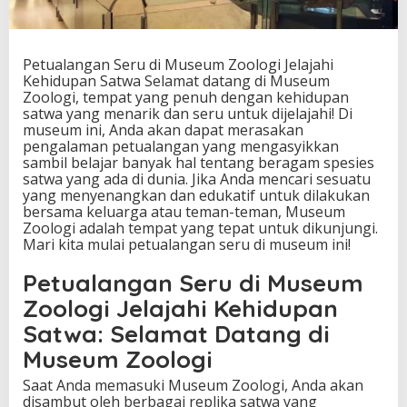
u
m
Z
o
Petualangan Seru di Museum Zoologi Jelajahi
o
Kehidupan Satwa Selamat datang di Museum
l
Zoologi, tempat yang penuh dengan kehidupan
o
satwa yang menarik dan seru untuk dijelajahi! Di
g
museum ini, Anda akan dapat merasakan
i
pengalaman petualangan yang mengasyikkan
J
sambil belajar banyak hal tentang beragam spesies
e
satwa yang ada di dunia. Jika Anda mencari sesuatu
l
yang menyenangkan dan edukatif untuk dilakukan
a
bersama keluarga atau teman-teman, Museum
j
Zoologi adalah tempat yang tepat untuk dikunjungi.
a
Mari kita mulai petualangan seru di museum ini!
h
i
Petualangan Seru di Museum
K
Zoologi Jelajahi Kehidupan
e
h
Satwa: Selamat Datang di
i
Museum Zoologi
d
u
Saat Anda memasuki Museum Zoologi, Anda akan
p
disambut oleh berbagai replika satwa yang
a