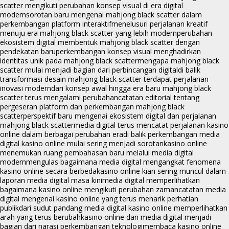
scatter mengikuti perubahan konsep visual di era digital
modern
sorotan baru mengenai mahjong black scatter dalam
perkembangan platform interaktif
menelusuri perjalanan kreatif
menuju era mahjong black scatter yang lebih modern
perubahan
ekosistem digital membentuk mahjong black scatter dengan
pendekatan baru
perkembangan konsep visual menghadirkan
identitas unik pada mahjong black scatter
mengapa mahjong black
scatter mulai menjadi bagian dari perbincangan digital
di balik
transformasi desain mahjong black scatter terdapat perjalanan
inovasi modern
dari konsep awal hingga era baru mahjong black
scatter terus mengalami perubahan
catatan editorial tentang
pergeseran platform dan perkembangan mahjong black
scatter
perspektif baru mengenai ekosistem digital dan perjalanan
mahjong black scatter
media digital terus mencatat perjalanan kasino
online dalam berbagai perubahan era
di balik perkembangan media
digital kasino online mulai sering menjadi sorotan
kasino online
menemukan ruang pembahasan baru melalui media digital
modern
mengulas bagaimana media digital mengangkat fenomena
kasino online secara berbeda
kasino online kian sering muncul dalam
laporan media digital masa kini
media digital memperlihatkan
bagaimana kasino online mengikuti perubahan zaman
catatan media
digital mengenai kasino online yang terus menarik perhatian
publik
dari sudut pandang media digital kasino online memperlihatkan
arah yang terus berubah
kasino online dan media digital menjadi
bagian dari narasi perkembangan teknologi
membaca kasino online