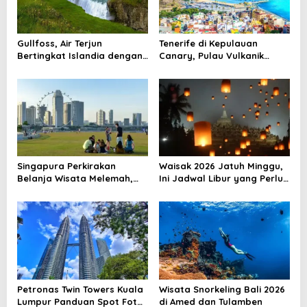
g
a
Gullfoss, Air Terjun
Tenerife di Kepulauan
t
Bertingkat Islandia dengan
Canary, Pulau Vulkanik
Arus yang Menggetarkan
dengan Pesona Berlapis
i
o
n
Singapura Perkirakan
Waisak 2026 Jatuh Minggu,
Belanja Wisata Melemah,
Ini Jadwal Libur yang Perlu
Konflik Global Jadi Sorotan
Dicatat
Petronas Twin Towers Kuala
Wisata Snorkeling Bali 2026
Lumpur Panduan Spot Foto
di Amed dan Tulamben