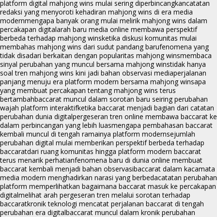
platform digital mahjong wins mulai sering diperbincangkan
catatan
redaksi yang menyoroti kehadiran mahjong wins di era media
modern
mengapa banyak orang mulai melirik mahjong wins dalam
percakapan digital
arah baru media online membawa perspektif
berbeda terhadap mahjong wins
ketika diskusi komunitas mulai
membahas mahjong wins dari sudut pandang baru
fenomena yang
tidak disadari berkaitan dengan popularitas mahjong wins
membaca
sinyal perubahan yang muncul bersama mahjong wins
tidak hanya
soal tren mahjong wins kini jadi bahan observasi media
perjalanan
panjang menuju era platform modern bersama mahjong wins
apa
yang membuat percakapan tentang mahjong wins terus
bertambah
baccarat muncul dalam sorotan baru seiring perubahan
wajah platform interaktif
ketika baccarat menjadi bagian dari catatan
perubahan dunia digital
pergeseran tren online membawa baccarat ke
dalam perbincangan yang lebih luas
mengapa pembahasan baccarat
kembali muncul di tengah ramainya platform modern
sejumlah
perubahan digital mulai memberikan perspektif berbeda terhadap
baccarat
dari ruang komunitas hingga platform modern baccarat
terus menarik perhatian
fenomena baru di dunia online membuat
baccarat kembali menjadi bahan observasi
baccarat dalam kacamata
media modern menghadirkan narasi yang berbeda
catatan perubahan
platform memperlihatkan bagaimana baccarat masuk ke percakapan
digital
melihat arah pergeseran tren melalui sorotan terhadap
baccarat
kronik teknologi mencatat perjalanan baccarat di tengah
perubahan era digital
baccarat muncul dalam kronik perubahan