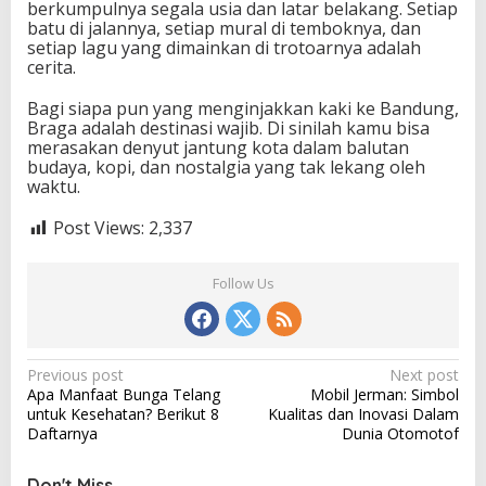
berkumpulnya segala usia dan latar belakang. Setiap
batu di jalannya, setiap mural di temboknya, dan
setiap lagu yang dimainkan di trotoarnya adalah
cerita.
Bagi siapa pun yang menginjakkan kaki ke Bandung,
Braga adalah destinasi wajib. Di sinilah kamu bisa
merasakan denyut jantung kota dalam balutan
budaya, kopi, dan nostalgia yang tak lekang oleh
waktu.
Post Views:
2,337
Follow Us
P
Previous post
Next post
Apa Manfaat Bunga Telang
Mobil Jerman: Simbol
o
untuk Kesehatan? Berikut 8
Kualitas dan Inovasi Dalam
s
Daftarnya
Dunia Otomotof
t
Don't Miss