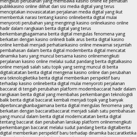
mengikuti perubahan yang membawa kasino online ke perhatian
publik
kasino online dilihat dari sisi media digital yang terus
menciptakan inovasi
catatan perjalanan media digital yang ikut
membentuk narasi tentang kasino online
berita digital mulai
menyoroti perubahan yang mengiringi kasino online
kasino online
hadir dalam rangkaian berita digital yang terus
berkembang
bagaimana berita digital mengulas fenomena yang
berkaitan dengan kasino online
di balik arus berita digital kasino
online kembali menjadi perhatian
kasino online mewarnai sejumlah
pembahasan dalam berita digital modern
berita digital mencatat
dinamika baru yang muncul bersama kasino online
mengikuti
perjalanan kasino online melalui sudut pandang berita digital
kasino
online menjadi salah satu topik yang sering muncul di berita
digital
catatan berita digital mengenai kasino online dan perubahan
era teknologi
ketika berita digital memberikan perspektif baru
terhadap kasino online
berita digital mulai menyoroti perjalanan
baccarat di tengah perubahan platform modern
baccarat hadir dalam
rangkaian berita digital yang membahas perkembangan teknologi
di
balik berita digital baccarat kembali menjadi topik yang banyak
diperbincangkan
bagaimana berita digital mengulas fenomena yang
berkaitan dengan baccarat
baccarat menjadi salah satu pembahasan
yang muncul dalam berita digital modern
catatan berita digital
tentang baccarat dan perubahan lanskap platform online
mengikuti
perkembangan baccarat melalui sudut pandang berita digital
berita
digital memberikan perspektif baru terhadap dinamika baccarat
ketika