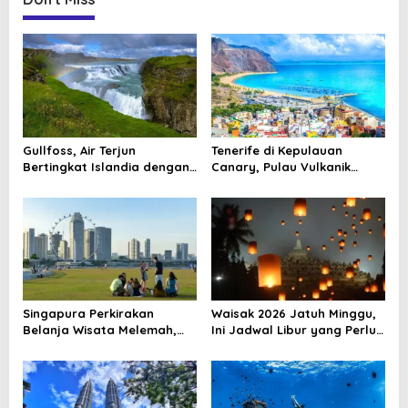
n
a
v
i
g
a
Gullfoss, Air Terjun
Tenerife di Kepulauan
t
Bertingkat Islandia dengan
Canary, Pulau Vulkanik
Arus yang Menggetarkan
dengan Pesona Berlapis
i
o
n
Singapura Perkirakan
Waisak 2026 Jatuh Minggu,
Belanja Wisata Melemah,
Ini Jadwal Libur yang Perlu
Konflik Global Jadi Sorotan
Dicatat