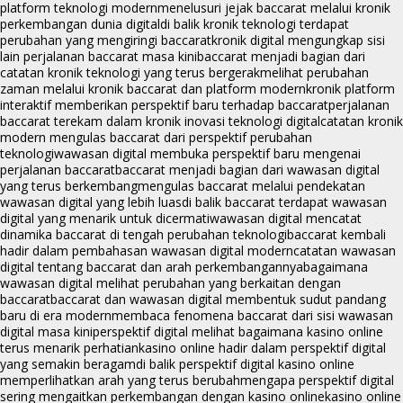
platform teknologi modern
menelusuri jejak baccarat melalui kronik
perkembangan dunia digital
di balik kronik teknologi terdapat
perubahan yang mengiringi baccarat
kronik digital mengungkap sisi
lain perjalanan baccarat masa kini
baccarat menjadi bagian dari
catatan kronik teknologi yang terus bergerak
melihat perubahan
zaman melalui kronik baccarat dan platform modern
kronik platform
interaktif memberikan perspektif baru terhadap baccarat
perjalanan
baccarat terekam dalam kronik inovasi teknologi digital
catatan kronik
modern mengulas baccarat dari perspektif perubahan
teknologi
wawasan digital membuka perspektif baru mengenai
perjalanan baccarat
baccarat menjadi bagian dari wawasan digital
yang terus berkembang
mengulas baccarat melalui pendekatan
wawasan digital yang lebih luas
di balik baccarat terdapat wawasan
digital yang menarik untuk dicermati
wawasan digital mencatat
dinamika baccarat di tengah perubahan teknologi
baccarat kembali
hadir dalam pembahasan wawasan digital modern
catatan wawasan
digital tentang baccarat dan arah perkembangannya
bagaimana
wawasan digital melihat perubahan yang berkaitan dengan
baccarat
baccarat dan wawasan digital membentuk sudut pandang
baru di era modern
membaca fenomena baccarat dari sisi wawasan
digital masa kini
perspektif digital melihat bagaimana kasino online
terus menarik perhatian
kasino online hadir dalam perspektif digital
yang semakin beragam
di balik perspektif digital kasino online
memperlihatkan arah yang terus berubah
mengapa perspektif digital
sering mengaitkan perkembangan dengan kasino online
kasino online