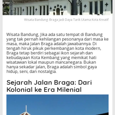
d
i
D
a
Wisata Bandung: Braga Jadi Daya Tarik Utama Kota Kreatif
y
a
T
Wisata Bandung, Jika ada satu tempat di Bandung
a
yang tak pernah kehilangan pesonanya dari masa ke
r
masa, maka Jalan Braga adalah jawabannya. Di
i
tengah hiruk pikuk perkembangan kota modern,
k
Braga tetap berdiri sebagai ikon sejarah dan
U
kebudayaan Kota Kembang yang memikat hati
t
wisatawan lokal maupun mancanegara. Bukan
a
hanya sekadar jalan, Braga adalah simbol gaya
m
hidup, seni, dan nostalgia.
a
K
Sejarah Jalan Braga: Dari
o
t
Kolonial ke Era Milenial
a
K
r
e
a
t