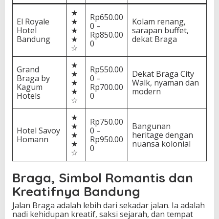
★
Rp650.00
El Royale
★
Kolam renang,
0 –
Hotel
★
sarapan buffet,
Rp850.00
Bandung
★
dekat Braga
0
☆
★
Grand
Rp550.00
★
Dekat Braga City
Braga by
0 –
★
Walk, nyaman dan
Kagum
Rp700.00
★
modern
Hotels
0
☆
★
Rp750.00
★
Bangunan
Hotel Savoy
0 –
★
heritage dengan
Homann
Rp950.00
★
nuansa kolonial
0
☆
Braga, Simbol Romantis dan
Kreatifnya Bandung
Jalan Braga adalah lebih dari sekadar jalan. Ia adalah
nadi kehidupan kreatif, saksi sejarah, dan tempat