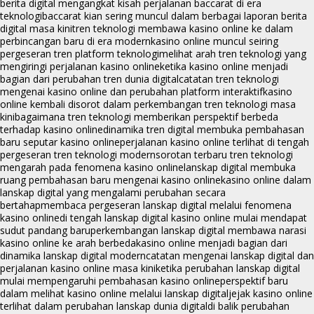
berita digital mengangkat kisah perjalanan baccarat di era
teknologi
baccarat kian sering muncul dalam berbagai laporan berita
digital masa kini
tren teknologi membawa kasino online ke dalam
perbincangan baru di era modern
kasino online muncul seiring
pergeseran tren platform teknologi
melihat arah tren teknologi yang
mengiringi perjalanan kasino online
ketika kasino online menjadi
bagian dari perubahan tren dunia digital
catatan tren teknologi
mengenai kasino online dan perubahan platform interaktif
kasino
online kembali disorot dalam perkembangan tren teknologi masa
kini
bagaimana tren teknologi memberikan perspektif berbeda
terhadap kasino online
dinamika tren digital membuka pembahasan
baru seputar kasino online
perjalanan kasino online terlihat di tengah
pergeseran tren teknologi modern
sorotan terbaru tren teknologi
mengarah pada fenomena kasino online
lanskap digital membuka
ruang pembahasan baru mengenai kasino online
kasino online dalam
lanskap digital yang mengalami perubahan secara
bertahap
membaca pergeseran lanskap digital melalui fenomena
kasino online
di tengah lanskap digital kasino online mulai mendapat
sudut pandang baru
perkembangan lanskap digital membawa narasi
kasino online ke arah berbeda
kasino online menjadi bagian dari
dinamika lanskap digital modern
catatan mengenai lanskap digital dan
perjalanan kasino online masa kini
ketika perubahan lanskap digital
mulai mempengaruhi pembahasan kasino online
perspektif baru
dalam melihat kasino online melalui lanskap digital
jejak kasino online
terlihat dalam perubahan lanskap dunia digital
di balik perubahan