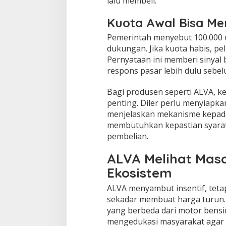
lalu membeli.
Kuota Awal Bisa Men
Pemerintah menyebut 100.000 
dukungan. Jika kuota habis, p
Pernyataan ini memberi sinyal
respons pasar lebih dulu sebe
Bagi produsen seperti ALVA, k
penting. Diler perlu menyiapka
menjelaskan mekanisme kepada
membutuhkan kepastian syarat
pembelian.
ALVA Melihat Masa
Ekosistem
ALVA menyambut insentif, teta
sekadar membuat harga turun. K
yang berbeda dari motor bensin.
mengedukasi masyarakat agar p