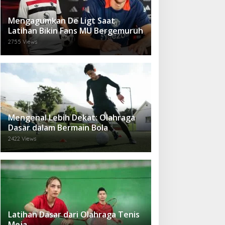
Mengagumkan De Ligt Saat
Latihan Bikin Fans MU Bergemuruh
2755 Views
Mengenal Lebih Dekat: Olahraga
Dasar dalam Bermain Bola
2422 Views
Latihan Dasar dari Olahraga Tenis
Meja