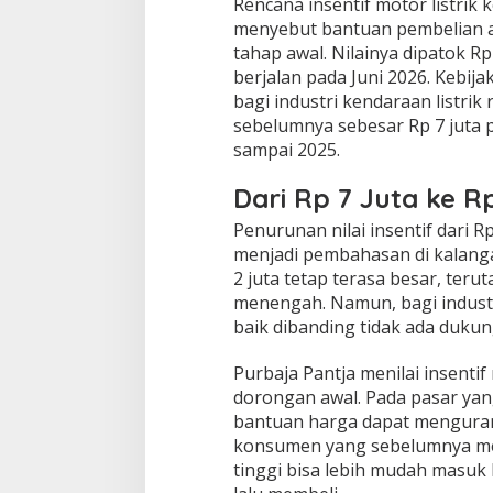
Rencana insentif motor listrik
menyebut bantuan pembelian ak
tahap awal. Nilainya dipatok Rp
berjalan pada Juni 2026. Kebij
bagi industri kendaraan listrik
sebelumnya sebesar Rp 7 juta p
sampai 2025.
Dari Rp 7 Juta ke R
Penurunan nilai insentif dari Rp
menjadi pembahasan di kalanga
2 juta tetap terasa besar, teru
menengah. Namun, bagi industr
baik dibanding tidak ada dukun
Purbaja Pantja menilai insentif
dorongan awal. Pada pasar ya
bantuan harga dapat menguran
konsumen yang sebelumnya mer
tinggi bisa lebih mudah masu