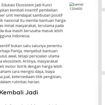
 Edukasi Ekosistem Jadi Kunci
kan kembali insentif pembelian
a per unit mendapat sambutan positif
ik nasional itu menilai bantuan harga
as minat masyarakat, terutama pada
roda dua masih berusaha masuk lebih
gguna Indonesia.
entif bukan satu satunya penentu.
Teka teki Satoshi Nakamoto
Purbaja Pantja, menyebut bantuan
Memanas Lagi, Identitas Pencipta
ulus awal, tetapi persoalan utama
Bitcoin Mulai Terungkap?
In Teknologi
|
April 18, 2026
da ekosistem. Artinya, masyarakat
li motor listrik dengan harga lebih
hami cara mengisi daya, biaya
 jual, ketersediaan titik pengisian,
 dalam rutinitas harian.
 Kembali Jadi