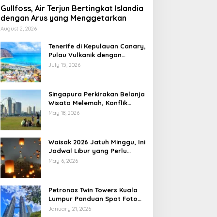
Gullfoss, Air Terjun Bertingkat Islandia
dengan Arus yang Menggetarkan
August 2, 2026
Tenerife di Kepulauan Canary,
Pulau Vulkanik dengan
Pesona Berlapis
July 15, 2026
Singapura Perkirakan Belanja
Wisata Melemah, Konflik
Global Jadi Sorotan
May 18, 2026
Waisak 2026 Jatuh Minggu, Ini
Jadwal Libur yang Perlu
Dicatat
May 6, 2026
Petronas Twin Towers Kuala
Lumpur Panduan Spot Foto
Ikonik
January 21, 2026