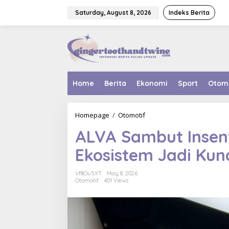
Skip
to
Saturday, August 8, 2026
Indeks Berita
content
Home
Berita
Ekonomi
Sport
Otom
ALVA
Homepage
/
Otomotif
Sambut
ALVA Sambut Insent
Insentif
Rp
Ekosistem Jadi Kun
5
Juta,
Edukasi
Vf8Ou5XT
May 8, 2026
Ekosistem
Otomotif
401 Views
Jadi
Kunci