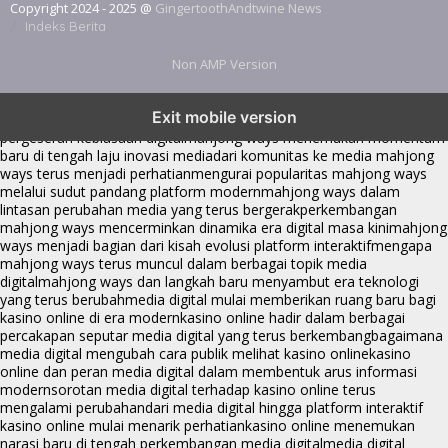
Copyright 2024 - 2025 @
GingertoothAndtwine News
Indeks Berita
Non AMP Version
mahjong ways dan cerita perubahan yang terus berkembang di
Exit mobile version
platform online
fenomena mahjong ways muncul bersama
pergeseran kebiasaan digital
mahjong ways menemukan momentum
baru di tengah laju inovasi media
dari komunitas ke media mahjong
ways terus menjadi perhatian
mengurai popularitas mahjong ways
melalui sudut pandang platform modern
mahjong ways dalam
lintasan perubahan media yang terus bergerak
perkembangan
mahjong ways mencerminkan dinamika era digital masa kini
mahjong
ways menjadi bagian dari kisah evolusi platform interaktif
mengapa
mahjong ways terus muncul dalam berbagai topik media
digital
mahjong ways dan langkah baru menyambut era teknologi
yang terus berubah
media digital mulai memberikan ruang baru bagi
kasino online di era modern
kasino online hadir dalam berbagai
percakapan seputar media digital yang terus berkembang
bagaimana
media digital mengubah cara publik melihat kasino online
kasino
online dan peran media digital dalam membentuk arus informasi
modern
sorotan media digital terhadap kasino online terus
mengalami perubahan
dari media digital hingga platform interaktif
kasino online mulai menarik perhatian
kasino online menemukan
narasi baru di tengah perkembangan media digital
media digital