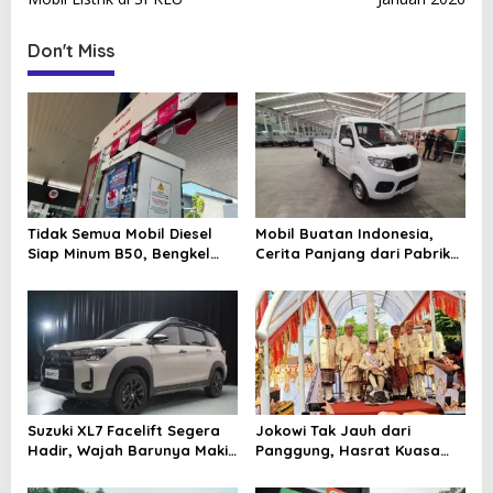
s
t
Don't Miss
n
a
v
i
g
a
Tidak Semua Mobil Diesel
Mobil Buatan Indonesia,
Siap Minum B50, Bengkel
Cerita Panjang dari Pabrik
t
Ingatkan Komponen Ini
Lokal sampai Ambisi
Kendaraan Nasional
i
o
n
Suzuki XL7 Facelift Segera
Jokowi Tak Jauh dari
Hadir, Wajah Barunya Makin
Panggung, Hasrat Kuasa
Tegas
Kembali Jadi Sorotan