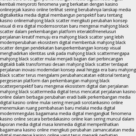
kembali menyoroti fenomena yang berkaitan dengan kasino
online
jejak kasino online terlihat seiring berubahnya lanskap media
digital
ketika media digital membangun perspektif baru tentang
kasino online
mahjong black scatter mengikuti perubahan konsep
visual di era digital modern
sorotan baru mengenai mahjong black
scatter dalam perkembangan platform interaktif
menelusuri
perjalanan kreatif menuju era mahjong black scatter yang lebih
modern
perubahan ekosistem digital membentuk mahjong black
scatter dengan pendekatan baru
perkembangan konsep visual
menghadirkan identitas unik pada mahjong black scatter
mengapa
mahjong black scatter mulai menjadi bagian dari perbincangan
digital
di balik transformasi desain mahjong black scatter terdapat
perjalanan inovasi modern
dari konsep awal hingga era baru mahjong
black scatter terus mengalami perubahan
catatan editorial tentang
pergeseran platform dan perkembangan mahjong black
scatter
perspektif baru mengenai ekosistem digital dan perjalanan
mahjong black scatter
media digital terus mencatat perjalanan kasino
online dalam berbagai perubahan era
di balik perkembangan media
digital kasino online mulai sering menjadi sorotan
kasino online
menemukan ruang pembahasan baru melalui media digital
modern
mengulas bagaimana media digital mengangkat fenomena
kasino online secara berbeda
kasino online kian sering muncul dalam
laporan media digital masa kini
media digital memperlihatkan
bagaimana kasino online mengikuti perubahan zaman
catatan media
digital mengenai kasino online yang terus menarik perhatian