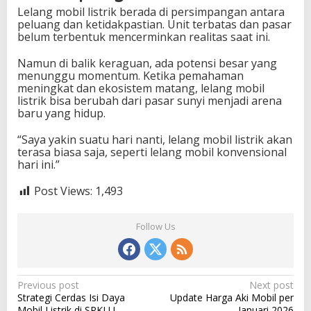
Lelang mobil listrik berada di persimpangan antara
peluang dan ketidakpastian. Unit terbatas dan pasar
belum terbentuk mencerminkan realitas saat ini.
Namun di balik keraguan, ada potensi besar yang
menunggu momentum. Ketika pemahaman
meningkat dan ekosistem matang, lelang mobil
listrik bisa berubah dari pasar sunyi menjadi arena
baru yang hidup.
“Saya yakin suatu hari nanti, lelang mobil listrik akan
terasa biasa saja, seperti lelang mobil konvensional
hari ini.”
Post Views:
1,493
Follow Us
P
Previous post
Next post
Strategi Cerdas Isi Daya
Update Harga Aki Mobil per
o
Mobil Listrik di SPKLU
Januari 2026