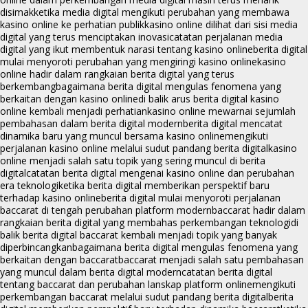
disimak
ketika media digital mengikuti perubahan yang membawa
kasino online ke perhatian publik
kasino online dilihat dari sisi media
digital yang terus menciptakan inovasi
catatan perjalanan media
digital yang ikut membentuk narasi tentang kasino online
berita digital
mulai menyoroti perubahan yang mengiringi kasino online
kasino
online hadir dalam rangkaian berita digital yang terus
berkembang
bagaimana berita digital mengulas fenomena yang
berkaitan dengan kasino online
di balik arus berita digital kasino
online kembali menjadi perhatian
kasino online mewarnai sejumlah
pembahasan dalam berita digital modern
berita digital mencatat
dinamika baru yang muncul bersama kasino online
mengikuti
perjalanan kasino online melalui sudut pandang berita digital
kasino
online menjadi salah satu topik yang sering muncul di berita
digital
catatan berita digital mengenai kasino online dan perubahan
era teknologi
ketika berita digital memberikan perspektif baru
terhadap kasino online
berita digital mulai menyoroti perjalanan
baccarat di tengah perubahan platform modern
baccarat hadir dalam
rangkaian berita digital yang membahas perkembangan teknologi
di
balik berita digital baccarat kembali menjadi topik yang banyak
diperbincangkan
bagaimana berita digital mengulas fenomena yang
berkaitan dengan baccarat
baccarat menjadi salah satu pembahasan
yang muncul dalam berita digital modern
catatan berita digital
tentang baccarat dan perubahan lanskap platform online
mengikuti
perkembangan baccarat melalui sudut pandang berita digital
berita