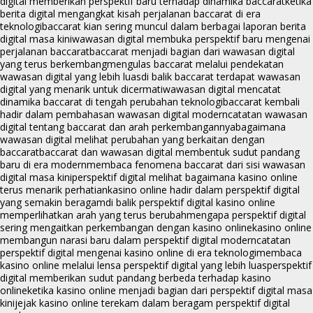
digital memberikan perspektif baru terhadap dinamika baccarat
ketika
berita digital mengangkat kisah perjalanan baccarat di era
teknologi
baccarat kian sering muncul dalam berbagai laporan berita
digital masa kini
wawasan digital membuka perspektif baru mengenai
perjalanan baccarat
baccarat menjadi bagian dari wawasan digital
yang terus berkembang
mengulas baccarat melalui pendekatan
wawasan digital yang lebih luas
di balik baccarat terdapat wawasan
digital yang menarik untuk dicermati
wawasan digital mencatat
dinamika baccarat di tengah perubahan teknologi
baccarat kembali
hadir dalam pembahasan wawasan digital modern
catatan wawasan
digital tentang baccarat dan arah perkembangannya
bagaimana
wawasan digital melihat perubahan yang berkaitan dengan
baccarat
baccarat dan wawasan digital membentuk sudut pandang
baru di era modern
membaca fenomena baccarat dari sisi wawasan
digital masa kini
perspektif digital melihat bagaimana kasino online
terus menarik perhatian
kasino online hadir dalam perspektif digital
yang semakin beragam
di balik perspektif digital kasino online
memperlihatkan arah yang terus berubah
mengapa perspektif digital
sering mengaitkan perkembangan dengan kasino online
kasino online
membangun narasi baru dalam perspektif digital modern
catatan
perspektif digital mengenai kasino online di era teknologi
membaca
kasino online melalui lensa perspektif digital yang lebih luas
perspektif
digital memberikan sudut pandang berbeda terhadap kasino
online
ketika kasino online menjadi bagian dari perspektif digital masa
kini
jejak kasino online terekam dalam beragam perspektif digital