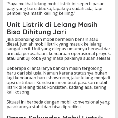
“Saya melihat lelang mobil listrik ini seperti pasar
t
pagi yang baru dibuka, lapaknya sudah ada, tapi
u
pembelinya masih keliling keliling.”
k
Unit Listrik di Lelang Masih
Bisa Dihitung Jari
Jika dibandingkan mobil bermesin bensin atau
diesel, jumlah mobil listrik yang masuk ke lelang
sangat kecil. Unit yang dilepas umumnya berasal dari
armada perusahaan, kendaraan operasional proyek,
atau unit uji coba yang masa pakainya sudah selesai.
Beberapa di antaranya bahkan masih tergolong
baru dari sisi usia. Namun karena statusnya bukan
lagi kendaraan baru showroom, jalur lelang menjadi
opsi distribusi. Kondisi ini membuat pasokan mobil
listrik di lelang tidak konsisten, kadang ada, sering
kali kosong.
Situasi ini berbeda dengan mobil konvensional yang
pasokannya stabil dan bisa diprediksi.
Pasar Sekunder Mobil Listrik