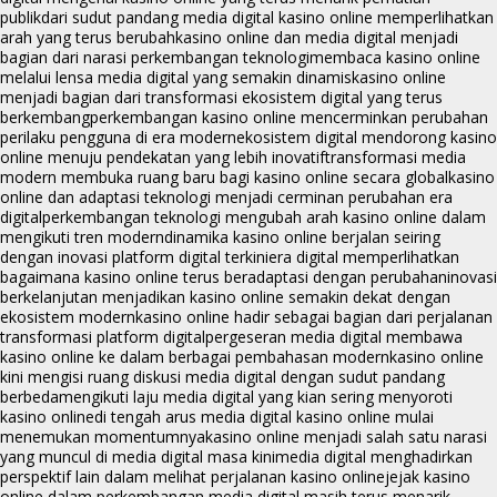
publik
dari sudut pandang media digital kasino online memperlihatkan
arah yang terus berubah
kasino online dan media digital menjadi
bagian dari narasi perkembangan teknologi
membaca kasino online
melalui lensa media digital yang semakin dinamis
kasino online
menjadi bagian dari transformasi ekosistem digital yang terus
berkembang
perkembangan kasino online mencerminkan perubahan
perilaku pengguna di era modern
ekosistem digital mendorong kasino
online menuju pendekatan yang lebih inovatif
transformasi media
modern membuka ruang baru bagi kasino online secara global
kasino
online dan adaptasi teknologi menjadi cerminan perubahan era
digital
perkembangan teknologi mengubah arah kasino online dalam
mengikuti tren modern
dinamika kasino online berjalan seiring
dengan inovasi platform digital terkini
era digital memperlihatkan
bagaimana kasino online terus beradaptasi dengan perubahan
inovasi
berkelanjutan menjadikan kasino online semakin dekat dengan
ekosistem modern
kasino online hadir sebagai bagian dari perjalanan
transformasi platform digital
pergeseran media digital membawa
kasino online ke dalam berbagai pembahasan modern
kasino online
kini mengisi ruang diskusi media digital dengan sudut pandang
berbeda
mengikuti laju media digital yang kian sering menyoroti
kasino online
di tengah arus media digital kasino online mulai
menemukan momentumnya
kasino online menjadi salah satu narasi
yang muncul di media digital masa kini
media digital menghadirkan
perspektif lain dalam melihat perjalanan kasino online
jejak kasino
online dalam perkembangan media digital masih terus menarik