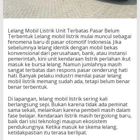
t
T
e
r
b
Lelang Mobil Listrik Unit Terbatas Pasar Belum
a
Terbentuk Lelang mobil listrik mulai muncul sebagai
t
fenomena baru di pasar otomotif Indonesia. Jika
a
sebelumnya lelang identik dengan mobil bekas
s
konvensional dari perusahaan, bank, atau instansi
P
pemerintah, kini unit kendaraan listrik perlahan ikut
a
masuk ke bursa lelang. Namun jumlahnya masih
s
sangat terbatas dan respons pasar cenderung hati
a
hati. Banyak pelaku industri menilai pasar lelang
r
mobil listrik memang sudah ada, tetapi belum benar
B
benar terbentuk.
e
l
Di lapangan, lelang mobil listrik sering kali
u
berlangsung sepi. Bukan karena tidak ada peminat
m
sama sekali, melainkan karena pembeli masih dalam
T
fase belajar. Kendaraan listrik masih tergolong baru,
e
baik dari sisi teknologi maupun ekosistem
r
pendukungnya. Ketika masuk ke skema lelang,
b
ketidakpastian itu terasa berlipat.
e
n