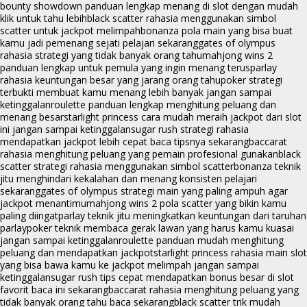
bounty showdown panduan lengkap menang di slot dengan mudah
klik untuk tahu lebih
black scatter rahasia menggunakan simbol
scatter untuk jackpot melimpah
bonanza pola main yang bisa buat
kamu jadi pemenang sejati pelajari sekarang
gates of olympus
rahasia strategi yang tidak banyak orang tahu
mahjong wins 2
panduan lengkap untuk pemula yang ingin menang terus
parlay
rahasia keuntungan besar yang jarang orang tahu
poker strategi
terbukti membuat kamu menang lebih banyak jangan sampai
ketinggalan
roulette panduan lengkap menghitung peluang dan
menang besar
starlight princess cara mudah meraih jackpot dari slot
ini jangan sampai ketinggalan
sugar rush strategi rahasia
mendapatkan jackpot lebih cepat baca tipsnya sekarang
baccarat
rahasia menghitung peluang yang pemain profesional gunakan
black
scatter strategi rahasia menggunakan simbol scatter
bonanza teknik
jitu menghindari kekalahan dan menang konsisten pelajari
sekarang
gates of olympus strategi main yang paling ampuh agar
jackpot menantimu
mahjong wins 2 pola scatter yang bikin kamu
paling diingat
parlay teknik jitu meningkatkan keuntungan dari taruhan
parlay
poker teknik membaca gerak lawan yang harus kamu kuasai
jangan sampai ketinggalan
roulette panduan mudah menghitung
peluang dan mendapatkan jackpot
starlight princess rahasia main slot
yang bisa bawa kamu ke jackpot melimpah jangan sampai
ketinggalan
sugar rush tips cepat mendapatkan bonus besar di slot
favorit baca ini sekarang
baccarat rahasia menghitung peluang yang
tidak banyak orang tahu baca sekarang
black scatter trik mudah