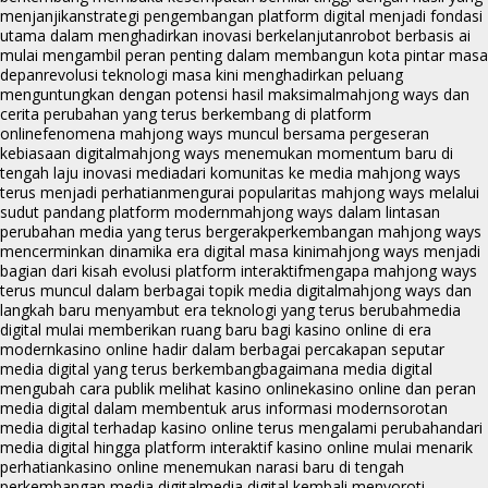
menjanjikan
strategi pengembangan platform digital menjadi fondasi
utama dalam menghadirkan inovasi berkelanjutan
robot berbasis ai
mulai mengambil peran penting dalam membangun kota pintar masa
depan
revolusi teknologi masa kini menghadirkan peluang
menguntungkan dengan potensi hasil maksimal
mahjong ways dan
cerita perubahan yang terus berkembang di platform
online
fenomena mahjong ways muncul bersama pergeseran
kebiasaan digital
mahjong ways menemukan momentum baru di
tengah laju inovasi media
dari komunitas ke media mahjong ways
terus menjadi perhatian
mengurai popularitas mahjong ways melalui
sudut pandang platform modern
mahjong ways dalam lintasan
perubahan media yang terus bergerak
perkembangan mahjong ways
mencerminkan dinamika era digital masa kini
mahjong ways menjadi
bagian dari kisah evolusi platform interaktif
mengapa mahjong ways
terus muncul dalam berbagai topik media digital
mahjong ways dan
langkah baru menyambut era teknologi yang terus berubah
media
digital mulai memberikan ruang baru bagi kasino online di era
modern
kasino online hadir dalam berbagai percakapan seputar
media digital yang terus berkembang
bagaimana media digital
mengubah cara publik melihat kasino online
kasino online dan peran
media digital dalam membentuk arus informasi modern
sorotan
media digital terhadap kasino online terus mengalami perubahan
dari
media digital hingga platform interaktif kasino online mulai menarik
perhatian
kasino online menemukan narasi baru di tengah
perkembangan media digital
media digital kembali menyoroti