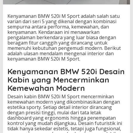
K
e
n
Kenyamanan BMW 520i M Sport adalah salah satu
y
varian dari seri 5 yang dikenal dengan kombinasi
a
sempurna antara performa, kemewahan, dan
m
kenyamanan. Kendaraan ini menawarkan
a
pengalaman berkendara yang luar biasa dengan
n
beragam fitur canggih yang dirancang untuk
a
memenuhi kebutuhan pengemudi modern. Berikut
n
adalah ulasan mendalam mengenai interior dan
B
kenyamanan BMW 520i M Sport.
M
W
Kenyamanan BMW 520i Desain
5
Kabin yang Mencerminkan
2
0
Kemewahan Modern
i
M
Desain kabin BMW 520i M Sport mencerminkan
S
kemewahan modern yang dikombinasikan dengan
p
estetika sporty. Setiap detail interior dirancang
o
dengan presisi tinggi, mulai dari tata letak
r
dashboard yang ergonomis hingga penempatan
t
kontrol yang mudah dijangkau. Desain futuristik ini
tidak hanya sekedar estetis, tetapi juga fungsional,