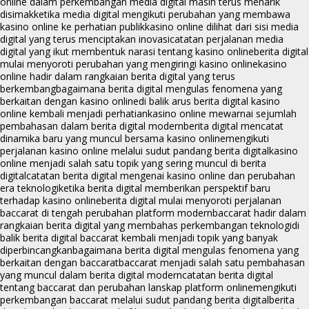
online dalam perkembangan media digital masih terus menarik
disimak
ketika media digital mengikuti perubahan yang membawa
kasino online ke perhatian publik
kasino online dilihat dari sisi media
digital yang terus menciptakan inovasi
catatan perjalanan media
digital yang ikut membentuk narasi tentang kasino online
berita digital
mulai menyoroti perubahan yang mengiringi kasino online
kasino
online hadir dalam rangkaian berita digital yang terus
berkembang
bagaimana berita digital mengulas fenomena yang
berkaitan dengan kasino online
di balik arus berita digital kasino
online kembali menjadi perhatian
kasino online mewarnai sejumlah
pembahasan dalam berita digital modern
berita digital mencatat
dinamika baru yang muncul bersama kasino online
mengikuti
perjalanan kasino online melalui sudut pandang berita digital
kasino
online menjadi salah satu topik yang sering muncul di berita
digital
catatan berita digital mengenai kasino online dan perubahan
era teknologi
ketika berita digital memberikan perspektif baru
terhadap kasino online
berita digital mulai menyoroti perjalanan
baccarat di tengah perubahan platform modern
baccarat hadir dalam
rangkaian berita digital yang membahas perkembangan teknologi
di
balik berita digital baccarat kembali menjadi topik yang banyak
diperbincangkan
bagaimana berita digital mengulas fenomena yang
berkaitan dengan baccarat
baccarat menjadi salah satu pembahasan
yang muncul dalam berita digital modern
catatan berita digital
tentang baccarat dan perubahan lanskap platform online
mengikuti
perkembangan baccarat melalui sudut pandang berita digital
berita