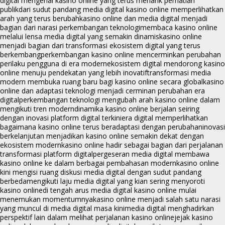
digital mengenai kasino online yang terus menarik perhatian
publik
dari sudut pandang media digital kasino online memperlihatkan
arah yang terus berubah
kasino online dan media digital menjadi
bagian dari narasi perkembangan teknologi
membaca kasino online
melalui lensa media digital yang semakin dinamis
kasino online
menjadi bagian dari transformasi ekosistem digital yang terus
berkembang
perkembangan kasino online mencerminkan perubahan
perilaku pengguna di era modern
ekosistem digital mendorong kasino
online menuju pendekatan yang lebih inovatif
transformasi media
modern membuka ruang baru bagi kasino online secara global
kasino
online dan adaptasi teknologi menjadi cerminan perubahan era
digital
perkembangan teknologi mengubah arah kasino online dalam
mengikuti tren modern
dinamika kasino online berjalan seiring
dengan inovasi platform digital terkini
era digital memperlihatkan
bagaimana kasino online terus beradaptasi dengan perubahan
inovasi
berkelanjutan menjadikan kasino online semakin dekat dengan
ekosistem modern
kasino online hadir sebagai bagian dari perjalanan
transformasi platform digital
pergeseran media digital membawa
kasino online ke dalam berbagai pembahasan modern
kasino online
kini mengisi ruang diskusi media digital dengan sudut pandang
berbeda
mengikuti laju media digital yang kian sering menyoroti
kasino online
di tengah arus media digital kasino online mulai
menemukan momentumnya
kasino online menjadi salah satu narasi
yang muncul di media digital masa kini
media digital menghadirkan
perspektif lain dalam melihat perjalanan kasino online
jejak kasino