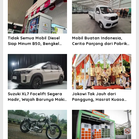
v
i
g
a
Tidak Semua Mobil Diesel
Mobil Buatan Indonesia,
t
Siap Minum B50, Bengkel
Cerita Panjang dari Pabrik
Ingatkan Komponen Ini
Lokal sampai Ambisi
i
Kendaraan Nasional
o
n
Suzuki XL7 Facelift Segera
Jokowi Tak Jauh dari
Hadir, Wajah Barunya Makin
Panggung, Hasrat Kuasa
Tegas
Kembali Jadi Sorotan