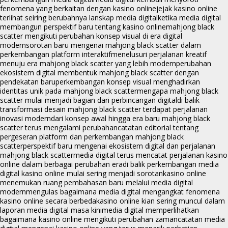
fenomena yang berkaitan dengan kasino online
jejak kasino online
terlihat seiring berubahnya lanskap media digital
ketika media digital
membangun perspektif baru tentang kasino online
mahjong black
scatter mengikuti perubahan konsep visual di era digital
modern
sorotan baru mengenai mahjong black scatter dalam
perkembangan platform interaktif
menelusuri perjalanan kreatif
menuju era mahjong black scatter yang lebih modern
perubahan
ekosistem digital membentuk mahjong black scatter dengan
pendekatan baru
perkembangan konsep visual menghadirkan
identitas unik pada mahjong black scatter
mengapa mahjong black
scatter mulai menjadi bagian dari perbincangan digital
di balik
transformasi desain mahjong black scatter terdapat perjalanan
inovasi modern
dari konsep awal hingga era baru mahjong black
scatter terus mengalami perubahan
catatan editorial tentang
pergeseran platform dan perkembangan mahjong black
scatter
perspektif baru mengenai ekosistem digital dan perjalanan
mahjong black scatter
media digital terus mencatat perjalanan kasino
online dalam berbagai perubahan era
di balik perkembangan media
digital kasino online mulai sering menjadi sorotan
kasino online
menemukan ruang pembahasan baru melalui media digital
modern
mengulas bagaimana media digital mengangkat fenomena
kasino online secara berbeda
kasino online kian sering muncul dalam
laporan media digital masa kini
media digital memperlihatkan
bagaimana kasino online mengikuti perubahan zaman
catatan media