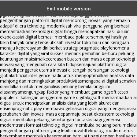
transformasi digital pragmatic play menjadi inspirasi baru dalam
Exit mobile version
menghadirkan inovasi berkualitas
ai digital menjadi kunci analisis data
pgsoft yang lebih adaptif dan berkinerja tinggi
arah baru
pengembangan platform digital mendorong inovasi yang semakin
adaptif di era teknologi modern
kisah viral pengguna yang berhasil
memanfaatkan teknologi digital hingga mendapatkan hasil di luar
ekspektasi
ai digital berhasil membaca pola tersembunyi hasilnya
bikin banyak orang terkejut
kisah investor toko baju dari keraguan
menuju kepercayaan diri berkat strategi pragmatic play
fenomena
karakter digital yang viral sukses menarik perhatian berburu peluang
keuntungan maksimal
kecerdasan buatan dan masa depan teknologi
inovasi yang mengubah cara kita hidup
kemajuan platform digital
menjadi penggerak utama inovasi di tengah persaingan teknologi
global
artificial intelligence hadir untuk mengoptimalkan analisis data
mahjong dan meningkatkan produktivitas
mengapa ai digital semakin
diandalkan untuk menganalisis peluang bernilai tinggi ini
alasannya
mengungkap faktor yang membuat game pgsoft tetap
populer di kalangan penggemar game digital
pgsoft memanfaatkan ai
digital untuk menciptakan analisis data yang lebih akurat dan
efisien
pragmatic play membawa gebrakan digital yang menginspirasi
perubahan dan inovasi masa depan
maju pesat ekosistem teknologi
digital membuka peluang keuntungan fantastis bagi generasi
modern
transformasi teknologi digital membuka peluang baru melalui
pengembangan platform yang lebih inovatif
teknologi modern terus
berkembang membuka kesempatan bernilai tinggi dengan hasil yang