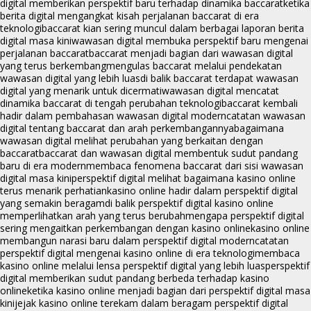
digital memberikan perspektif baru terhadap dinamika baccarat
ketika
berita digital mengangkat kisah perjalanan baccarat di era
teknologi
baccarat kian sering muncul dalam berbagai laporan berita
digital masa kini
wawasan digital membuka perspektif baru mengenai
perjalanan baccarat
baccarat menjadi bagian dari wawasan digital
yang terus berkembang
mengulas baccarat melalui pendekatan
wawasan digital yang lebih luas
di balik baccarat terdapat wawasan
digital yang menarik untuk dicermati
wawasan digital mencatat
dinamika baccarat di tengah perubahan teknologi
baccarat kembali
hadir dalam pembahasan wawasan digital modern
catatan wawasan
digital tentang baccarat dan arah perkembangannya
bagaimana
wawasan digital melihat perubahan yang berkaitan dengan
baccarat
baccarat dan wawasan digital membentuk sudut pandang
baru di era modern
membaca fenomena baccarat dari sisi wawasan
digital masa kini
perspektif digital melihat bagaimana kasino online
terus menarik perhatian
kasino online hadir dalam perspektif digital
yang semakin beragam
di balik perspektif digital kasino online
memperlihatkan arah yang terus berubah
mengapa perspektif digital
sering mengaitkan perkembangan dengan kasino online
kasino online
membangun narasi baru dalam perspektif digital modern
catatan
perspektif digital mengenai kasino online di era teknologi
membaca
kasino online melalui lensa perspektif digital yang lebih luas
perspektif
digital memberikan sudut pandang berbeda terhadap kasino
online
ketika kasino online menjadi bagian dari perspektif digital masa
kini
jejak kasino online terekam dalam beragam perspektif digital