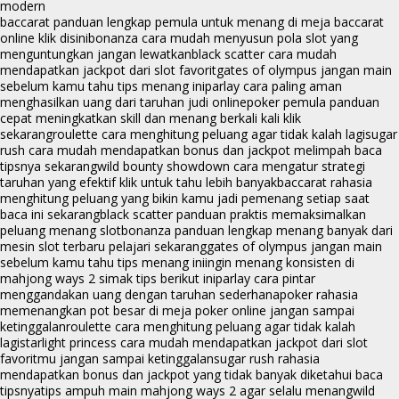
modern
baccarat panduan lengkap pemula untuk menang di meja baccarat
online klik disini
bonanza cara mudah menyusun pola slot yang
menguntungkan jangan lewatkan
black scatter cara mudah
mendapatkan jackpot dari slot favorit
gates of olympus jangan main
sebelum kamu tahu tips menang ini
parlay cara paling aman
menghasilkan uang dari taruhan judi online
poker pemula panduan
cepat meningkatkan skill dan menang berkali kali klik
sekarang
roulette cara menghitung peluang agar tidak kalah lagi
sugar
rush cara mudah mendapatkan bonus dan jackpot melimpah baca
tipsnya sekarang
wild bounty showdown cara mengatur strategi
taruhan yang efektif klik untuk tahu lebih banyak
baccarat rahasia
menghitung peluang yang bikin kamu jadi pemenang setiap saat
baca ini sekarang
black scatter panduan praktis memaksimalkan
peluang menang slot
bonanza panduan lengkap menang banyak dari
mesin slot terbaru pelajari sekarang
gates of olympus jangan main
sebelum kamu tahu tips menang ini
ingin menang konsisten di
mahjong ways 2 simak tips berikut ini
parlay cara pintar
menggandakan uang dengan taruhan sederhana
poker rahasia
memenangkan pot besar di meja poker online jangan sampai
ketinggalan
roulette cara menghitung peluang agar tidak kalah
lagi
starlight princess cara mudah mendapatkan jackpot dari slot
favoritmu jangan sampai ketinggalan
sugar rush rahasia
mendapatkan bonus dan jackpot yang tidak banyak diketahui baca
tipsnya
tips ampuh main mahjong ways 2 agar selalu menang
wild