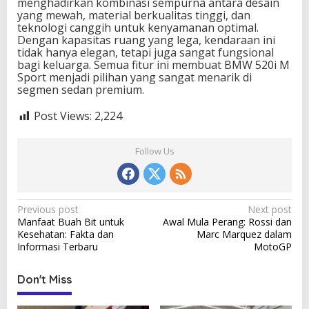
menghadirkan kombinasi sempurna antara desain
yang mewah, material berkualitas tinggi, dan
teknologi canggih untuk kenyamanan optimal.
Dengan kapasitas ruang yang lega, kendaraan ini
tidak hanya elegan, tetapi juga sangat fungsional
bagi keluarga. Semua fitur ini membuat BMW 520i M
Sport menjadi pilihan yang sangat menarik di
segmen sedan premium.
Post Views:
2,224
Follow Us
P
Previous post
Next post
Manfaat Buah Bit untuk
Awal Mula Perang: Rossi dan
o
Kesehatan: Fakta dan
Marc Marquez dalam
s
Informasi Terbaru
MotoGP
t
Don't Miss
n
a