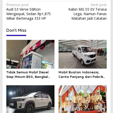
P
Previous post
Next post
Audi S3 Verve Edition
Kabin MG S5 EV Terasa
o
Mengaspal, Sedan Rp1,875
Lega, Namun Panas
s
Miliar Bertenaga 333 HP
Matahari Jadi Catatan
t
Don't Miss
n
a
v
i
g
a
Tidak Semua Mobil Diesel
Mobil Buatan Indonesia,
t
Siap Minum B50, Bengkel
Cerita Panjang dari Pabrik
Ingatkan Komponen Ini
Lokal sampai Ambisi
i
Kendaraan Nasional
o
n