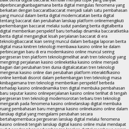
diperbincangkan
bagaimana berita digital mengulas fenomena yang
berkaitan dengan baccarat
baccarat menjadi salah satu pembahasan
yang muncul dalam berita digital modern
catatan berita digital
tentang baccarat dan perubahan lanskap platform online
mengikuti
perkembangan baccarat melalui sudut pandang berita digital
berita
digital memberikan perspektif baru terhadap dinamika baccarat
ketika
berita digital mengangkat kisah perjalanan baccarat di era
teknologi
baccarat kian sering muncul dalam berbagai laporan berita
digital masa kini
tren teknologi membawa kasino online ke dalam
perbincangan baru di era modern
kasino online muncul seiring
pergeseran tren platform teknologi
melihat arah tren teknologi yang
mengiringi perjalanan kasino online
ketika kasino online menjadi
bagian dari perubahan tren dunia digital
catatan tren teknologi
mengenai kasino online dan perubahan platform interaktif
kasino
online kembali disorot dalam perkembangan tren teknologi masa
kini
bagaimana tren teknologi memberikan perspektif berbeda
terhadap kasino online
dinamika tren digital membuka pembahasan
baru seputar kasino online
perjalanan kasino online terlihat di tengah
pergeseran tren teknologi modern
sorotan terbaru tren teknologi
mengarah pada fenomena kasino online
lanskap digital membuka
ruang pembahasan baru mengenai kasino online
kasino online dalam
lanskap digital yang mengalami perubahan secara
bertahap
membaca pergeseran lanskap digital melalui fenomena
kasino online
di tengah lanskap digital kasino online mulai mendapat