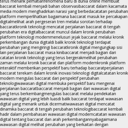
terus menarik perhatian
fenomena baru di dunia online membuat
baccarat kembali menjadi bahan observasi
baccarat dalam kacamata
media modern menghadirkan narasi yang berbeda
catatan perubahan
platform memperlihatkan bagaimana baccarat masuk ke percakapan
digital
melihat arah pergeseran tren melalui sorotan terhadap
baccarat
kronik teknologi mencatat perjalanan baccarat di tengah
perubahan era digital
baccarat muncul dalam kronik perubahan
platform teknologi modern
menelusuri jejak baccarat melalui kronik
perkembangan dunia digital
di balik kronik teknologi terdapat
perubahan yang mengiringi baccarat
kronik digital mengungkap sisi
lain perjalanan baccarat masa kini
baccarat menjadi bagian dari
catatan kronik teknologi yang terus bergerak
melihat perubahan
zaman melalui kronik baccarat dan platform modern
kronik platform
interaktif memberikan perspektif baru terhadap baccarat
perjalanan
baccarat terekam dalam kronik inovasi teknologi digital
catatan kronik
modern mengulas baccarat dari perspektif perubahan
teknologi
wawasan digital membuka perspektif baru mengenai
perjalanan baccarat
baccarat menjadi bagian dari wawasan digital
yang terus berkembang
mengulas baccarat melalui pendekatan
wawasan digital yang lebih luas
di balik baccarat terdapat wawasan
digital yang menarik untuk dicermati
wawasan digital mencatat
dinamika baccarat di tengah perubahan teknologi
baccarat kembali
hadir dalam pembahasan wawasan digital modern
catatan wawasan
digital tentang baccarat dan arah perkembangannya
bagaimana
wawasan digital melihat perubahan yang berkaitan dengan