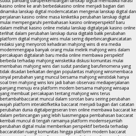
sudut pandang baru
perkembangan lanskap digital membawa narasi
kasino online ke arah berbeda
kasino online menjadi bagian dari
dinamika lanskap digital modern
catatan mengenai lanskap digital dan
perjalanan kasino online masa kini
ketika perubahan lanskap digital
mulai mempengaruhi pembahasan kasino online
perspektif baru
dalam melihat kasino online melalui lanskap digital
jejak kasino online
terlihat dalam perubahan lanskap dunia digital
di balik perubahan
platform digital mahjong wins mulai sering diperbincangkan
catatan
redaksi yang menyoroti kehadiran mahjong wins di era media
modern
mengapa banyak orang mulai melirik mahjong wins dalam
percakapan digital
arah baru media online membawa perspektif
berbeda terhadap mahjong wins
ketika diskusi komunitas mulai
membahas mahjong wins dari sudut pandang baru
fenomena yang
tidak disadari berkaitan dengan popularitas mahjong wins
membaca
sinyal perubahan yang muncul bersama mahjong wins
tidak hanya
soal tren mahjong wins kini jadi bahan observasi media
perjalanan
panjang menuju era platform modern bersama mahjong wins
apa
yang membuat percakapan tentang mahjong wins terus
bertambah
baccarat muncul dalam sorotan baru seiring perubahan
wajah platform interaktif
ketika baccarat menjadi bagian dari catatan
perubahan dunia digital
pergeseran tren online membawa baccarat ke
dalam perbincangan yang lebih luas
mengapa pembahasan baccarat
kembali muncul di tengah ramainya platform modern
sejumlah
perubahan digital mulai memberikan perspektif berbeda terhadap
baccarat
dari ruang komunitas hingga platform modern baccarat