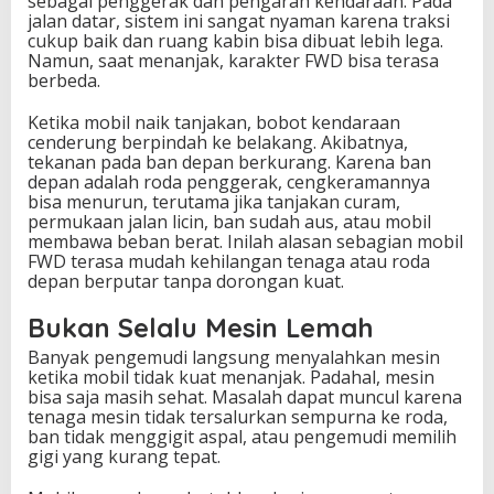
sebagai penggerak dan pengarah kendaraan. Pada
e
jalan datar, sistem ini sangat nyaman karena traksi
r
cukup baik dan ruang kabin bisa dibuat lebih lega.
i
Namun, saat menanjak, karakter FWD bisa terasa
n
berbeda.
g
T
Ketika mobil naik tanjakan, bobot kendaraan
e
cenderung berpindah ke belakang. Akibatnya,
r
tekanan pada ban depan berkurang. Karena ban
j
depan adalah roda penggerak, cengkeramannya
a
bisa menurun, terutama jika tanjakan curam,
d
permukaan jalan licin, ban sudah aus, atau mobil
i
membawa beban berat. Inilah alasan sebagian mobil
FWD terasa mudah kehilangan tenaga atau roda
depan berputar tanpa dorongan kuat.
Bukan Selalu Mesin Lemah
Banyak pengemudi langsung menyalahkan mesin
ketika mobil tidak kuat menanjak. Padahal, mesin
bisa saja masih sehat. Masalah dapat muncul karena
tenaga mesin tidak tersalurkan sempurna ke roda,
ban tidak menggigit aspal, atau pengemudi memilih
gigi yang kurang tepat.