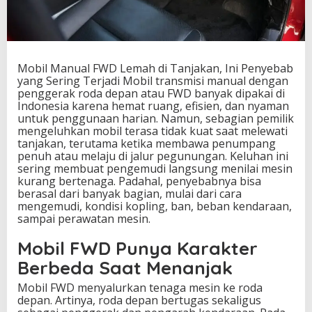
T
a
n
j
a
Mobil Manual FWD Lemah di Tanjakan, Ini Penyebab
k
yang Sering Terjadi Mobil transmisi manual dengan
a
penggerak roda depan atau FWD banyak dipakai di
n
Indonesia karena hemat ruang, efisien, dan nyaman
,
untuk penggunaan harian. Namun, sebagian pemilik
I
mengeluhkan mobil terasa tidak kuat saat melewati
n
tanjakan, terutama ketika membawa penumpang
i
penuh atau melaju di jalur pegunungan. Keluhan ini
P
sering membuat pengemudi langsung menilai mesin
e
kurang bertenaga. Padahal, penyebabnya bisa
n
berasal dari banyak bagian, mulai dari cara
y
mengemudi, kondisi kopling, ban, beban kendaraan,
e
sampai perawatan mesin.
b
a
Mobil FWD Punya Karakter
b
y
Berbeda Saat Menanjak
a
n
Mobil FWD menyalurkan tenaga mesin ke roda
g
depan. Artinya, roda depan bertugas sekaligus
S