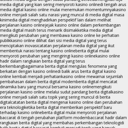
media digital yang kian sering menyoroti kasino online
di tengah arus
media digital kasino online mulai menemukan momentumnya
kasino
online menjadi salah satu narasi yang muncul di media digital masa
kini
media digital menghadirkan perspektif lain dalam melihat
perjalanan kasino online
jejak kasino online dalam perkembangan
media digital masih terus menarik disimak
ketika media digital
mengikuti perubahan yang membawa kasino online ke perhatian
publik
kasino online dilihat dari sisi media digital yang terus
menciptakan inovasi
catatan perjalanan media digital yang ikut
membentuk narasi tentang kasino online
berita digital mulai
menyoroti perubahan yang mengiringi kasino online
kasino online
hadir dalam rangkaian berita digital yang terus
berkembang
bagaimana berita digital mengulas fenomena yang
berkaitan dengan kasino online
di balik arus berita digital kasino
online kembali menjadi perhatian
kasino online mewarnai sejumlah
pembahasan dalam berita digital modern
berita digital mencatat
dinamika baru yang muncul bersama kasino online
mengikuti
perjalanan kasino online melalui sudut pandang berita digital
kasino
online menjadi salah satu topik yang sering muncul di berita
digital
catatan berita digital mengenai kasino online dan perubahan
era teknologi
ketika berita digital memberikan perspektif baru
terhadap kasino online
berita digital mulai menyoroti perjalanan
baccarat di tengah perubahan platform modern
baccarat hadir dalam
rangkaian berita digital yang membahas perkembangan teknologi
di
balik berita digital baccarat kembali menjadi topik yang banyak