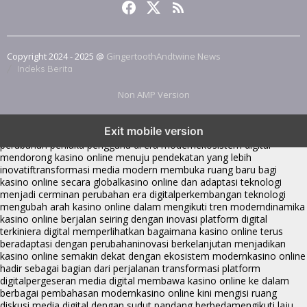
Copyright 2024 - 2025 @
GingertoothAndtwine News
Indeks Berita
Non AMP Version
kasino online menjadi bagian dari transformasi ekosistem digital
Exit mobile version
yang terus berkembang
perkembangan kasino online mencerminkan
perubahan perilaku pengguna di era modern
ekosistem digital
mendorong kasino online menuju pendekatan yang lebih
inovatif
transformasi media modern membuka ruang baru bagi
kasino online secara global
kasino online dan adaptasi teknologi
menjadi cerminan perubahan era digital
perkembangan teknologi
mengubah arah kasino online dalam mengikuti tren modern
dinamika
kasino online berjalan seiring dengan inovasi platform digital
terkini
era digital memperlihatkan bagaimana kasino online terus
beradaptasi dengan perubahan
inovasi berkelanjutan menjadikan
kasino online semakin dekat dengan ekosistem modern
kasino online
hadir sebagai bagian dari perjalanan transformasi platform
digital
pergeseran media digital membawa kasino online ke dalam
berbagai pembahasan modern
kasino online kini mengisi ruang
diskusi media digital dengan sudut pandang berbeda
mengikuti laju