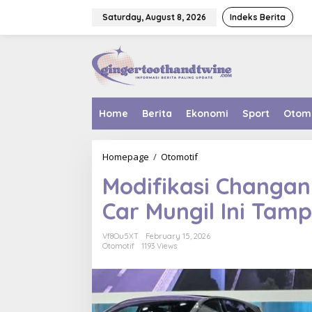
Skip
to
Saturday, August 8, 2026
Indeks Berita
content
Home
Berita
Ekonomi
Sport
Otom
Modifikasi
Homepage
/
Otomotif
Changan
Modifikasi Changan 
Lumin
di
Car Mungil Ini Tamp
IIMS
2026,
City
Vf8Ou5XT
February 15, 2026
Car
Otomotif
1193 Views
Mungil
Ini
Tampil
Berani
dan