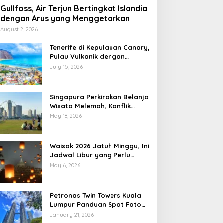
Gullfoss, Air Terjun Bertingkat Islandia
dengan Arus yang Menggetarkan
August 2, 2026
Tenerife di Kepulauan Canary,
Pulau Vulkanik dengan
Pesona Berlapis
July 15, 2026
Singapura Perkirakan Belanja
Wisata Melemah, Konflik
Global Jadi Sorotan
May 18, 2026
Waisak 2026 Jatuh Minggu, Ini
Jadwal Libur yang Perlu
Dicatat
May 6, 2026
Petronas Twin Towers Kuala
Lumpur Panduan Spot Foto
Ikonik
January 21, 2026