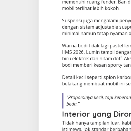
memenuhi ruang fender. Ban di
mobil terlihat lebih kokoh.
Suspensi juga mengalami penye
dengan sistem adjustable suspe
minimal namun tetap nyaman d
Warna bodi tidak lagi pastel le
IIMS 2026, Lumin tampil denga
biru elektrik dan hitam doff. Aks
bodi memberi kesan sporty tan
Detail kecil seperti spion karbo
belakang membuat mobil ini seper
“Proporsinya kecil, tapi keber
beda.”
Interior yang Dir
Tidak hanya tampilan luar, ka
istimewa. Jok standar berbahan