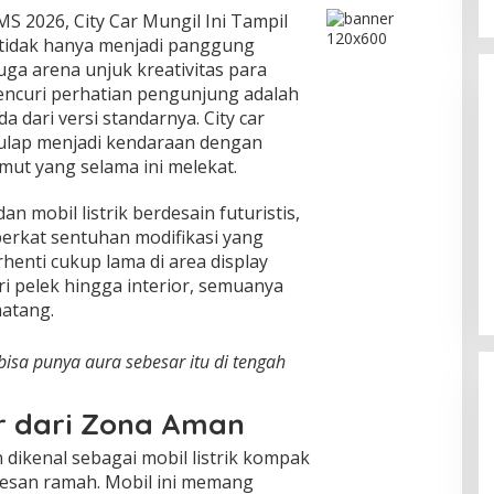
MS 2026, City Car Mungil Ini Tampil
 tidak hanya menjadi panggung
uga arena unjuk kreativitas para
mencuri perhatian pengunjung adalah
 dari versi standarnya. City car
isulap menjadi kendaraan dengan
imut yang selama ini melekat.
n mobil listrik berdesain futuristis,
Teka teki Satoshi Nakamoto
berkat sentuhan modifikasi yang
Memanas Lagi, Identitas Pencipta
enti cukup lama di area display
Bitcoin Mulai Terungkap?
In Teknologi
|
April 18, 2026
i pelek hingga interior, semuanya
atang.
 bisa punya aura sebesar itu di tengah
r dari Zona Aman
dikenal sebagai mobil listrik kompak
esan ramah. Mobil ini memang