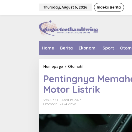
Skip
to
Thursday, August 6, 2026
Indeks Berita
content
Home
Berita
Ekonomi
Sport
Otom
Pentingnya
Homepage
/
Otomotif
Memahami
Pentingnya Memaha
Indikator
Baterai
Motor Listrik
Motor
Listrik
Vf8Ou5XT
April 19, 2025
Otomotif
2494 Views