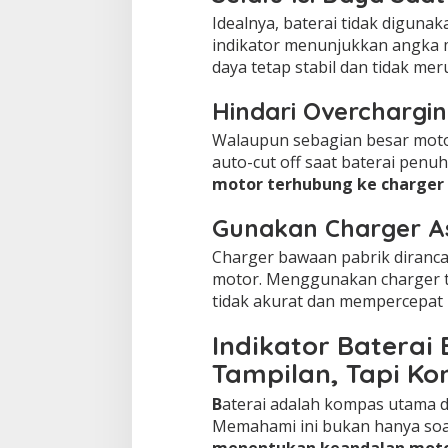
Idealnya, baterai tidak diguna
indikator menunjukkan angka m
daya tetap stabil dan tidak meru
Hindari Overchargi
Walaupun sebagian besar motor l
auto-cut off saat baterai penu
motor terhubung ke charger
Gunakan Charger As
Charger bawaan pabrik diranca
motor. Menggunakan charger t
tidak akurat dan mempercepat
Indikator Baterai
Tampilan, Tapi K
B
aterai adalah kompas utama d
Memahami ini bukan hanya soa