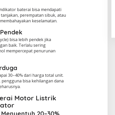
dikator baterai bisa mendapati
i tanjakan, perempatan sibuk, atau
las membahayakan keselamatan.
 Pendek
ycle) bisa lebih pendek jika
an baik. Terlalu sering
 nol mempercepat penurunan
erduga
apai 30–40% dari harga total unit.
, pengguna bisa kehilangan dana
seharusnya.
rai Motor Listrik
kator
at Menyentuh 20–30%