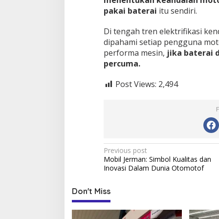
menentukan keandalan motor
pakai baterai
itu sendiri.
Di tengah tren elektrifikasi ke
dipahami setiap pengguna moto
performa mesin,
jika baterai
percuma.
Post Views:
2,494
Post
Previous post
Mobil Jerman: Simbol Kualitas dan
navigation
Inovasi Dalam Dunia Otomotof
Don't Miss