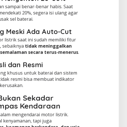
kan sampai benar-benar habis. Saat
endekati 20%, segera isi ulang agar
sak sel baterai.
ng Meski Ada Auto-Cut
istrik saat ini sudah memiliki fitur
h, sebaiknya
tidak meninggalkan
 semalaman secara terus-menerus
.
li dan Resmi
ng khusus untuk baterai dan sistem
idak resmi bisa membuat indikator
 kerusakan.
 Bukan Sekadar
ompas Kendaraan
alam mengendarai motor listrik.
l kenyamanan, tapi juga