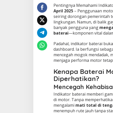
Pentingnya Memahami Indikator
April 2025
– Penggunaan motor l
seiring dorongan pemerintah 
lingkungan. Namun, di balik ga
banyak pengguna yang
menga
baterai
—komponen vital dalam 
Padahal, indikator baterai buk
dashboard. Ia berfungsi sebaga
Teka teki Satosh
mencegah mogok mendadak, me
Memanas Lagi, Id
menjaga performa motor tetap
Bitcoin Mulai Ter
In Teknologi
|
April 18, 
Kenapa Baterai Mo
Diperhatikan?
Mencegah Kehabisan
Indikator baterai memberi gamb
di motor. Tanpa memperhatika
mengalami
mati total di ten
menempuh rute jauh tanpa stas