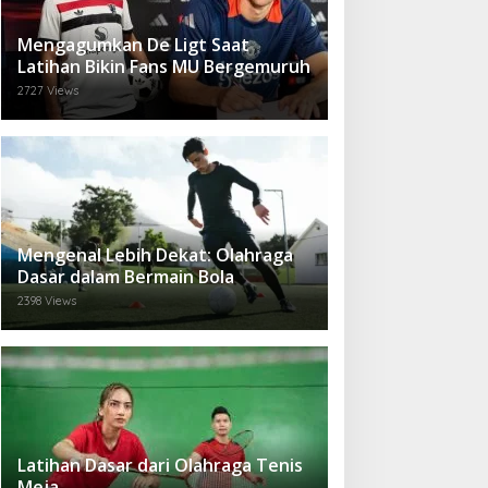
Mengagumkan De Ligt Saat
Latihan Bikin Fans MU Bergemuruh
2727 Views
Mengenal Lebih Dekat: Olahraga
Dasar dalam Bermain Bola
2398 Views
Latihan Dasar dari Olahraga Tenis
Meja