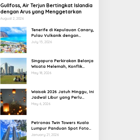
Gullfoss, Air Terjun Bertingkat Islandia
dengan Arus yang Menggetarkan
August 2, 2026
Tenerife di Kepulauan Canary,
Pulau Vulkanik dengan
Pesona Berlapis
July 15, 2026
Singapura Perkirakan Belanja
Wisata Melemah, Konflik
Global Jadi Sorotan
May 18, 2026
Waisak 2026 Jatuh Minggu, Ini
Jadwal Libur yang Perlu
Dicatat
May 6, 2026
Petronas Twin Towers Kuala
Lumpur Panduan Spot Foto
Ikonik
January 21, 2026