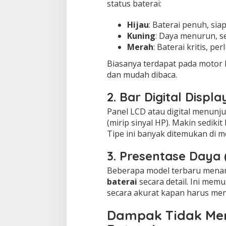
status baterai:
Hijau
: Baterai penuh, sia
Kuning
: Daya menurun, 
Merah
: Baterai kritis, per
Biasanya terdapat pada motor l
dan mudah dibaca.
2. Bar Digital Displa
Panel LCD atau digital menunj
(mirip sinyal HP). Makin sedikit
Tipe ini banyak ditemukan di mo
3. Presentase Daya 
Beberapa model terbaru mena
baterai
secara detail. Ini me
secara akurat kapan harus meng
Dampak Tidak Me