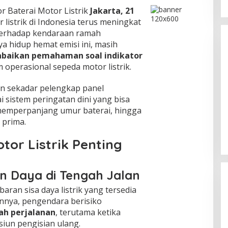
 Baterai Motor Listrik
Jakarta, 21
istrik di Indonesia terus meningkat
terhadap kendaraan ramah
ya hidup hemat emisi ini, masih
baikan pemahaman soal indikator
operasional sepeda motor listrik.
an sekadar pelengkap panel
i sistem peringatan dini yang bisa
i Nakamoto
AI di Dunia Kesehatan Makin
mperpanjang umur baterai, hingga
entitas Pencipta
Canggih, Diagnosa Kini Bisa Leber
 prima.
ungkap?
Cepat dan Tepat
2026
In Teknologi
|
April 8, 2026
tor Listrik Penting
 Daya di Tengah Jalan
aran sisa daya listrik yang tersedia
nnya, pengendara berisiko
gah perjalanan
, terutama ketika
iun pengisian ulang.