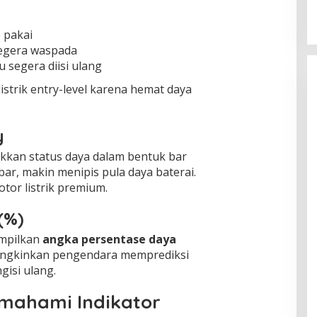
p pakai
segera waspada
lu segera diisi ulang
istrik entry-level karena hemat daya
y
ukkan status daya dalam bentuk bar
 bar, makin menipis pula daya baterai.
tor listrik premium.
(%)
mpilkan
angka persentase daya
mungkinkan pengendara memprediksi
isi ulang.
mahami Indikator