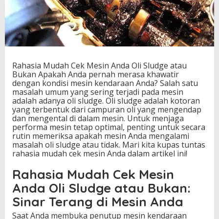
n
d
a
O
l
i
S
Rahasia Mudah Cek Mesin Anda Oli Sludge atau
l
Bukan Apakah Anda pernah merasa khawatir
u
dengan kondisi mesin kendaraan Anda? Salah satu
d
masalah umum yang sering terjadi pada mesin
g
adalah adanya oli sludge. Oli sludge adalah kotoran
e
yang terbentuk dari campuran oli yang mengendap
a
dan mengental di dalam mesin. Untuk menjaga
t
performa mesin tetap optimal, penting untuk secara
a
rutin memeriksa apakah mesin Anda mengalami
u
masalah oli sludge atau tidak. Mari kita kupas tuntas
B
rahasia mudah cek mesin Anda dalam artikel ini!
u
k
Rahasia Mudah Cek Mesin
a
n
Anda Oli Sludge atau Bukan:
Sinar Terang di Mesin Anda
Saat Anda membuka penutup mesin kendaraan