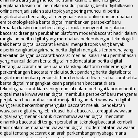
perjalanan kasino online melalui sudut pandang berita digital
kasino
online menjadi salah satu topik yang sering muncul di berita
digital
catatan berita digital mengenai kasino online dan perubahan
era teknologi
ketika berita digital memberikan perspektif baru
terhadap kasino online
berita digital mulai menyoroti perjalanan
baccarat di tengah perubahan platform modern
baccarat hadir dalam
rangkaian berita digital yang membahas perkembangan teknologi
di
balik berita digital baccarat kembali menjadi topik yang banyak
diperbincangkan
bagaimana berita digital mengulas fenomena yang
berkaitan dengan baccarat
baccarat menjadi salah satu pembahasan
yang muncul dalam berita digital modern
catatan berita digital
tentang baccarat dan perubahan lanskap platform online
mengikuti
perkembangan baccarat melalui sudut pandang berita digital
berita
digital memberikan perspektif baru terhadap dinamika baccarat
ketika
berita digital mengangkat kisah perjalanan baccarat di era
teknologi
baccarat kian sering muncul dalam berbagai laporan berita
digital masa kini
wawasan digital membuka perspektif baru mengenai
perjalanan baccarat
baccarat menjadi bagian dari wawasan digital
yang terus berkembang
mengulas baccarat melalui pendekatan
wawasan digital yang lebih luas
di balik baccarat terdapat wawasan
digital yang menarik untuk dicermati
wawasan digital mencatat
dinamika baccarat di tengah perubahan teknologi
baccarat kembali
hadir dalam pembahasan wawasan digital modern
catatan wawasan
digital tentang baccarat dan arah perkembangannya
bagaimana