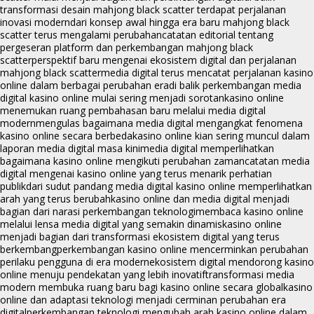
transformasi desain mahjong black scatter terdapat perjalanan
inovasi modern
dari konsep awal hingga era baru mahjong black
scatter terus mengalami perubahan
catatan editorial tentang
pergeseran platform dan perkembangan mahjong black
scatter
perspektif baru mengenai ekosistem digital dan perjalanan
mahjong black scatter
media digital terus mencatat perjalanan kasino
online dalam berbagai perubahan era
di balik perkembangan media
digital kasino online mulai sering menjadi sorotan
kasino online
menemukan ruang pembahasan baru melalui media digital
modern
mengulas bagaimana media digital mengangkat fenomena
kasino online secara berbeda
kasino online kian sering muncul dalam
laporan media digital masa kini
media digital memperlihatkan
bagaimana kasino online mengikuti perubahan zaman
catatan media
digital mengenai kasino online yang terus menarik perhatian
publik
dari sudut pandang media digital kasino online memperlihatkan
arah yang terus berubah
kasino online dan media digital menjadi
bagian dari narasi perkembangan teknologi
membaca kasino online
melalui lensa media digital yang semakin dinamis
kasino online
menjadi bagian dari transformasi ekosistem digital yang terus
berkembang
perkembangan kasino online mencerminkan perubahan
perilaku pengguna di era modern
ekosistem digital mendorong kasino
online menuju pendekatan yang lebih inovatif
transformasi media
modern membuka ruang baru bagi kasino online secara global
kasino
online dan adaptasi teknologi menjadi cerminan perubahan era
digital
perkembangan teknologi mengubah arah kasino online dalam