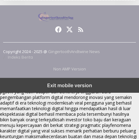
Copyright 2024 - 2025 @
GingertoothAndtwine News
Indeks Berita
Non AMP Version
transformasi digital pragmatic play menjadi inspirasi baru dalam
Exit mobile version
menghadirkan inovasi berkualitas
ai digital menjadi kunci analisis data
pgsoft yang lebih adaptif dan berkinerja tinggi
arah baru
pengembangan platform digital mendorong inovasi yang semakin
adaptif di era teknologi modern
kisah viral pengguna yang berhasil
memanfaatkan teknologi digital hingga mendapatkan hasil di luar
ekspektasi
ai digital berhasil membaca pola tersembunyi hasilnya
bikin banyak orang terkejut
kisah investor toko baju dari keraguan
menuju kepercayaan diri berkat strategi pragmatic play
fenomena
karakter digital yang viral sukses menarik perhatian berburu peluang
keuntungan maksimal
kecerdasan buatan dan masa depan teknologi