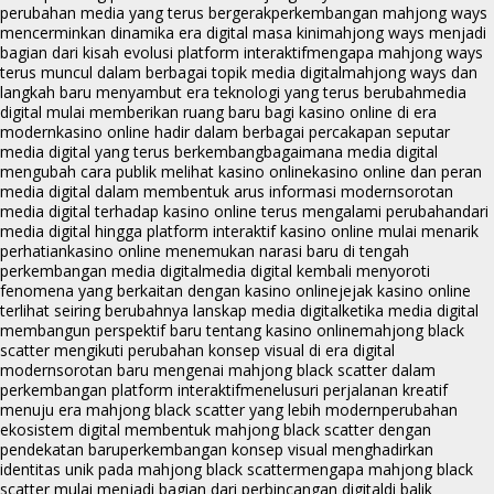
perubahan media yang terus bergerak
perkembangan mahjong ways
mencerminkan dinamika era digital masa kini
mahjong ways menjadi
bagian dari kisah evolusi platform interaktif
mengapa mahjong ways
terus muncul dalam berbagai topik media digital
mahjong ways dan
langkah baru menyambut era teknologi yang terus berubah
media
digital mulai memberikan ruang baru bagi kasino online di era
modern
kasino online hadir dalam berbagai percakapan seputar
media digital yang terus berkembang
bagaimana media digital
mengubah cara publik melihat kasino online
kasino online dan peran
media digital dalam membentuk arus informasi modern
sorotan
media digital terhadap kasino online terus mengalami perubahan
dari
media digital hingga platform interaktif kasino online mulai menarik
perhatian
kasino online menemukan narasi baru di tengah
perkembangan media digital
media digital kembali menyoroti
fenomena yang berkaitan dengan kasino online
jejak kasino online
terlihat seiring berubahnya lanskap media digital
ketika media digital
membangun perspektif baru tentang kasino online
mahjong black
scatter mengikuti perubahan konsep visual di era digital
modern
sorotan baru mengenai mahjong black scatter dalam
perkembangan platform interaktif
menelusuri perjalanan kreatif
menuju era mahjong black scatter yang lebih modern
perubahan
ekosistem digital membentuk mahjong black scatter dengan
pendekatan baru
perkembangan konsep visual menghadirkan
identitas unik pada mahjong black scatter
mengapa mahjong black
scatter mulai menjadi bagian dari perbincangan digital
di balik