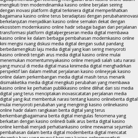
mengikuti tren modern
dinamika kasino online berjalan seiring
dengan inovasi platform digital terkini
era digital memperlihatkan
bagaimana kasino online terus beradaptasi dengan perubahan
inovasi
berkelanjutan menjadikan kasino online semakin dekat dengan
ekosistem modern
kasino online hadir sebagai bagian dari perjalanan
transformasi platform digital
pergeseran media digital membawa
kasino online ke dalam berbagai pembahasan modern
kasino online
kini mengisi ruang diskusi media digital dengan sudut pandang
berbeda
mengikuti laju media digital yang kian sering menyoroti
kasino online
di tengah arus media digital kasino online mulai
menemukan momentumnya
kasino online menjadi salah satu narasi
yang muncul di media digital masa kini
media digital menghadirkan
perspektif lain dalam melihat perjalanan kasino online
jejak kasino
online dalam perkembangan media digital masih terus menarik
disimak
ketika media digital mengikuti perubahan yang membawa
kasino online ke perhatian publik
kasino online dilihat dari sisi media
digital yang terus menciptakan inovasi
catatan perjalanan media
digital yang ikut membentuk narasi tentang kasino online
berita digital
mulai menyoroti perubahan yang mengiringi kasino online
kasino
online hadir dalam rangkaian berita digital yang terus
berkembang
bagaimana berita digital mengulas fenomena yang
berkaitan dengan kasino online
di balik arus berita digital kasino
online kembali menjadi perhatian
kasino online mewarnai sejumlah
pembahasan dalam berita digital modern
berita digital mencatat
dinamika baru yang muncul bersama kasino online
mengikuti