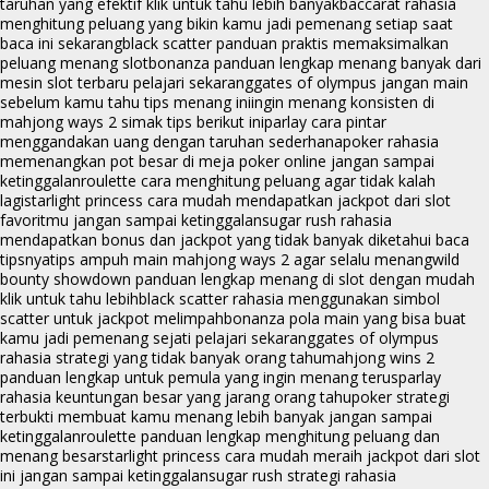
taruhan yang efektif klik untuk tahu lebih banyak
baccarat rahasia
menghitung peluang yang bikin kamu jadi pemenang setiap saat
baca ini sekarang
black scatter panduan praktis memaksimalkan
peluang menang slot
bonanza panduan lengkap menang banyak dari
mesin slot terbaru pelajari sekarang
gates of olympus jangan main
sebelum kamu tahu tips menang ini
ingin menang konsisten di
mahjong ways 2 simak tips berikut ini
parlay cara pintar
menggandakan uang dengan taruhan sederhana
poker rahasia
memenangkan pot besar di meja poker online jangan sampai
ketinggalan
roulette cara menghitung peluang agar tidak kalah
lagi
starlight princess cara mudah mendapatkan jackpot dari slot
favoritmu jangan sampai ketinggalan
sugar rush rahasia
mendapatkan bonus dan jackpot yang tidak banyak diketahui baca
tipsnya
tips ampuh main mahjong ways 2 agar selalu menang
wild
bounty showdown panduan lengkap menang di slot dengan mudah
klik untuk tahu lebih
black scatter rahasia menggunakan simbol
scatter untuk jackpot melimpah
bonanza pola main yang bisa buat
kamu jadi pemenang sejati pelajari sekarang
gates of olympus
rahasia strategi yang tidak banyak orang tahu
mahjong wins 2
panduan lengkap untuk pemula yang ingin menang terus
parlay
rahasia keuntungan besar yang jarang orang tahu
poker strategi
terbukti membuat kamu menang lebih banyak jangan sampai
ketinggalan
roulette panduan lengkap menghitung peluang dan
menang besar
starlight princess cara mudah meraih jackpot dari slot
ini jangan sampai ketinggalan
sugar rush strategi rahasia