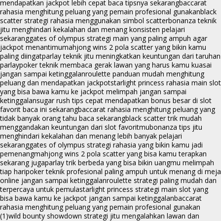
mendapatkan jackpot lebih cepat baca tipsnya sekarang
baccarat
rahasia menghitung peluang yang pemain profesional gunakan
black
scatter strategi rahasia menggunakan simbol scatter
bonanza teknik
jitu menghindari kekalahan dan menang konsisten pelajari
sekarang
gates of olympus strategi main yang paling ampuh agar
jackpot menantimu
mahjong wins 2 pola scatter yang bikin kamu
paling diingat
parlay teknik jitu meningkatkan keuntungan dari taruhan
parlay
poker teknik membaca gerak lawan yang harus kamu kuasai
jangan sampai ketinggalan
roulette panduan mudah menghitung
peluang dan mendapatkan jackpot
starlight princess rahasia main slot
yang bisa bawa kamu ke jackpot melimpah jangan sampai
ketinggalan
sugar rush tips cepat mendapatkan bonus besar di slot
favorit baca ini sekarang
baccarat rahasia menghitung peluang yang
tidak banyak orang tahu baca sekarang
black scatter trik mudah
menggandakan keuntungan dari slot favoritmu
bonanza tips jitu
menghindari kekalahan dan menang lebih banyak pelajari
sekarang
gates of olympus strategi rahasia yang bikin kamu jadi
pemenang
mahjong wins 2 pola scatter yang bisa kamu terapkan
sekarang juga
parlay trik berbeda yang bisa bikin uangmu melimpah
tiap hari
poker teknik profesional paling ampuh untuk menang di meja
online jangan sampai ketinggalan
roulette strategi paling mudah dan
terpercaya untuk pemula
starlight princess strategi main slot yang
bisa bawa kamu ke jackpot jangan sampai ketinggalan
baccarat
rahasia menghitung peluang yang pemain profesional gunakan
(1)
wild bounty showdown strategi jitu mengalahkan lawan dan