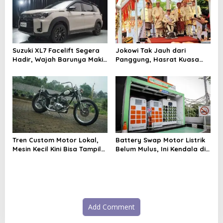
n
Suzuki XL7 Facelift Segera
Jokowi Tak Jauh dari
Hadir, Wajah Barunya Makin
Panggung, Hasrat Kuasa
Tegas
Kembali Jadi Sorotan
Tren Custom Motor Lokal,
Battery Swap Motor Listrik
Mesin Kecil Kini Bisa Tampil
Belum Mulus, Ini Kendala di
Proporsional
Lapangan
Add Comment