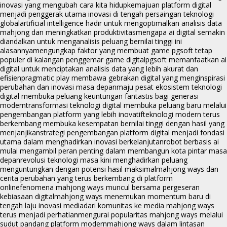
inovasi yang mengubah cara kita hidup
kemajuan platform digital
menjadi penggerak utama inovasi di tengah persaingan teknologi
global
artificial intelligence hadir untuk mengoptimalkan analisis data
mahjong dan meningkatkan produktivitas
mengapa ai digital semakin
diandalkan untuk menganalisis peluang bernilai tinggi ini
alasannya
mengungkap faktor yang membuat game pgsoft tetap
populer di kalangan penggemar game digital
pgsoft memanfaatkan ai
digital untuk menciptakan analisis data yang lebih akurat dan
efisien
pragmatic play membawa gebrakan digital yang menginspirasi
perubahan dan inovasi masa depan
maju pesat ekosistem teknologi
digital membuka peluang keuntungan fantastis bagi generasi
modern
transformasi teknologi digital membuka peluang baru melalui
pengembangan platform yang lebih inovatif
teknologi modern terus
berkembang membuka kesempatan bernilai tinggi dengan hasil yang
menjanjikan
strategi pengembangan platform digital menjadi fondasi
utama dalam menghadirkan inovasi berkelanjutan
robot berbasis ai
mulai mengambil peran penting dalam membangun kota pintar masa
depan
revolusi teknologi masa kini menghadirkan peluang
menguntungkan dengan potensi hasil maksimal
mahjong ways dan
cerita perubahan yang terus berkembang di platform
online
fenomena mahjong ways muncul bersama pergeseran
kebiasaan digital
mahjong ways menemukan momentum baru di
tengah laju inovasi media
dari komunitas ke media mahjong ways
terus menjadi perhatian
mengurai popularitas mahjong ways melalui
sudut pandang platform modern
mahjong ways dalam lintasan