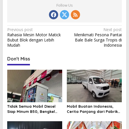
Follow Us
P
Previous post
Next post
Rahasia Mesin Motor Matick
Menikmati Pesona Pantai
o
Bubut Blok dengan Lebih
Bale Bale Surga Tropis di
s
Mudah
Indonesia
t
Don't Miss
n
a
v
i
g
a
Tidak Semua Mobil Diesel
Mobil Buatan Indonesia,
t
Siap Minum B50, Bengkel
Cerita Panjang dari Pabrik
Ingatkan Komponen Ini
Lokal sampai Ambisi
i
Kendaraan Nasional
o