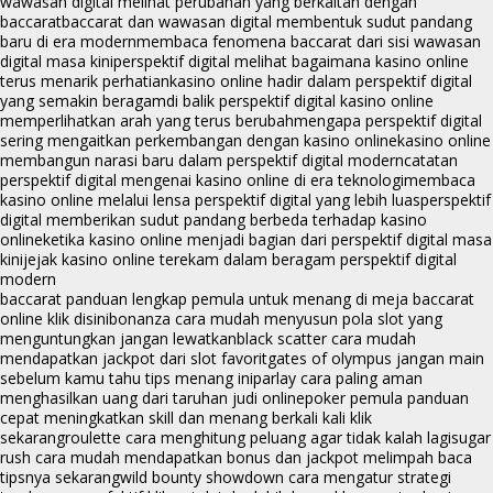
wawasan digital melihat perubahan yang berkaitan dengan
baccarat
baccarat dan wawasan digital membentuk sudut pandang
baru di era modern
membaca fenomena baccarat dari sisi wawasan
digital masa kini
perspektif digital melihat bagaimana kasino online
terus menarik perhatian
kasino online hadir dalam perspektif digital
yang semakin beragam
di balik perspektif digital kasino online
memperlihatkan arah yang terus berubah
mengapa perspektif digital
sering mengaitkan perkembangan dengan kasino online
kasino online
membangun narasi baru dalam perspektif digital modern
catatan
perspektif digital mengenai kasino online di era teknologi
membaca
kasino online melalui lensa perspektif digital yang lebih luas
perspektif
digital memberikan sudut pandang berbeda terhadap kasino
online
ketika kasino online menjadi bagian dari perspektif digital masa
kini
jejak kasino online terekam dalam beragam perspektif digital
modern
baccarat panduan lengkap pemula untuk menang di meja baccarat
online klik disini
bonanza cara mudah menyusun pola slot yang
menguntungkan jangan lewatkan
black scatter cara mudah
mendapatkan jackpot dari slot favorit
gates of olympus jangan main
sebelum kamu tahu tips menang ini
parlay cara paling aman
menghasilkan uang dari taruhan judi online
poker pemula panduan
cepat meningkatkan skill dan menang berkali kali klik
sekarang
roulette cara menghitung peluang agar tidak kalah lagi
sugar
rush cara mudah mendapatkan bonus dan jackpot melimpah baca
tipsnya sekarang
wild bounty showdown cara mengatur strategi