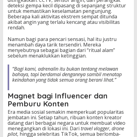
ditingkatkan. CCTV, sensor angin, dan perangkat
deteksi gempa kecil dipasang di sepanjang struktur
untuk memastikan keselamatan pengunjung.
Beberapa kali aktivitas ekstrem sempat ditunda
akibat angin yang terlalu kencang atau visibilitas
rendah.
Namun bagi para pencari sensasi, hal itu justru
menambah daya tarik tersendiri. Mereka
menyebutnya sebagai bagian dari “ritual alam”
sebelum menaklukkan ketinggian.
“Bagi kami, adrenalin itu bukan tentang melawan
bahaya, tapi berdamai dengannya sambil menatap
keindahan yang tidak semua orang berani lihat.”
Magnet bagi Influencer dan
Pemburu Konten
Era media sosial semakin memperkuat popularitas
jembatan ini. Setiap tahun, ribuan konten kreator
datang dari berbagai negara untuk membuat video
menegangkan di lokasi ini. Dari
travel vlogger
,
drone
pilot
, hingga selebritas TikTok, semua berlomba-