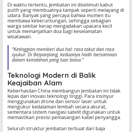
Di waktu tertentu, jembatan ini diselimuti kabut
putih yang membuatnya tampak seperti melayang di
udara. Banyak yang percaya bahwa momen itu
membawa keberuntungan, sehingga sebagian
warga sekitar kerap mengadakan upacara kecil
untuk memanjatkan doa bagi keselamatan
wisatawan.
“Ketinggian memberi dua hal: rasa takut dan rasa
syukur. Di Beipanjiang, keduanya hadir bersamaan
dalam keindahan yang luar biasa.”
Teknologi Modern di Balik
Keajaiban Alam
Keberhasilan China membangun jembatan ini tidak
lepas dari inovasi teknologi tinggi. Para insinyur
menggunakan drone dan sensor laser untuk
mengukur kedalaman lembah secara akurat,
sementara sistem navigasi satelit digunakan untuk
memastikan presisi pemasangan kabel penyangga.
Seluruh struktur jembatan terbuat dari baja