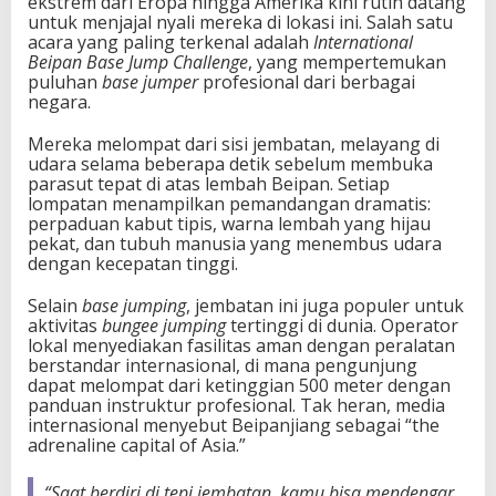
ekstrem dari Eropa hingga Amerika kini rutin datang
untuk menjajal nyali mereka di lokasi ini. Salah satu
acara yang paling terkenal adalah
International
Beipan Base Jump Challenge
, yang mempertemukan
puluhan
base jumper
profesional dari berbagai
negara.
Mereka melompat dari sisi jembatan, melayang di
udara selama beberapa detik sebelum membuka
parasut tepat di atas lembah Beipan. Setiap
lompatan menampilkan pemandangan dramatis:
perpaduan kabut tipis, warna lembah yang hijau
pekat, dan tubuh manusia yang menembus udara
dengan kecepatan tinggi.
Selain
base jumping
, jembatan ini juga populer untuk
aktivitas
bungee jumping
tertinggi di dunia. Operator
lokal menyediakan fasilitas aman dengan peralatan
berstandar internasional, di mana pengunjung
dapat melompat dari ketinggian 500 meter dengan
panduan instruktur profesional. Tak heran, media
internasional menyebut Beipanjiang sebagai “the
adrenaline capital of Asia.”
“Saat berdiri di tepi jembatan, kamu bisa mendengar