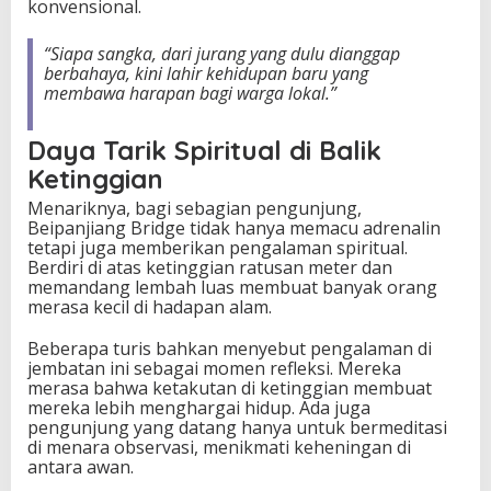
konvensional.
“Siapa sangka, dari jurang yang dulu dianggap
berbahaya, kini lahir kehidupan baru yang
membawa harapan bagi warga lokal.”
Daya Tarik Spiritual di Balik
Ketinggian
Menariknya, bagi sebagian pengunjung,
Beipanjiang Bridge tidak hanya memacu adrenalin
tetapi juga memberikan pengalaman spiritual.
Berdiri di atas ketinggian ratusan meter dan
memandang lembah luas membuat banyak orang
merasa kecil di hadapan alam.
Beberapa turis bahkan menyebut pengalaman di
jembatan ini sebagai momen refleksi. Mereka
merasa bahwa ketakutan di ketinggian membuat
mereka lebih menghargai hidup. Ada juga
pengunjung yang datang hanya untuk bermeditasi
di menara observasi, menikmati keheningan di
antara awan.