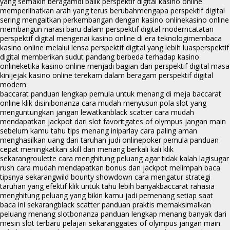
yang semakin beragam
di balik perspektif digital kasino online
memperlihatkan arah yang terus berubah
mengapa perspektif digital
sering mengaitkan perkembangan dengan kasino online
kasino online
membangun narasi baru dalam perspektif digital modern
catatan
perspektif digital mengenai kasino online di era teknologi
membaca
kasino online melalui lensa perspektif digital yang lebih luas
perspektif
digital memberikan sudut pandang berbeda terhadap kasino
online
ketika kasino online menjadi bagian dari perspektif digital masa
kini
jejak kasino online terekam dalam beragam perspektif digital
modern
baccarat panduan lengkap pemula untuk menang di meja baccarat
online klik disini
bonanza cara mudah menyusun pola slot yang
menguntungkan jangan lewatkan
black scatter cara mudah
mendapatkan jackpot dari slot favorit
gates of olympus jangan main
sebelum kamu tahu tips menang ini
parlay cara paling aman
menghasilkan uang dari taruhan judi online
poker pemula panduan
cepat meningkatkan skill dan menang berkali kali klik
sekarang
roulette cara menghitung peluang agar tidak kalah lagi
sugar
rush cara mudah mendapatkan bonus dan jackpot melimpah baca
tipsnya sekarang
wild bounty showdown cara mengatur strategi
taruhan yang efektif klik untuk tahu lebih banyak
baccarat rahasia
menghitung peluang yang bikin kamu jadi pemenang setiap saat
baca ini sekarang
black scatter panduan praktis memaksimalkan
peluang menang slot
bonanza panduan lengkap menang banyak dari
mesin slot terbaru pelajari sekarang
gates of olympus jangan main