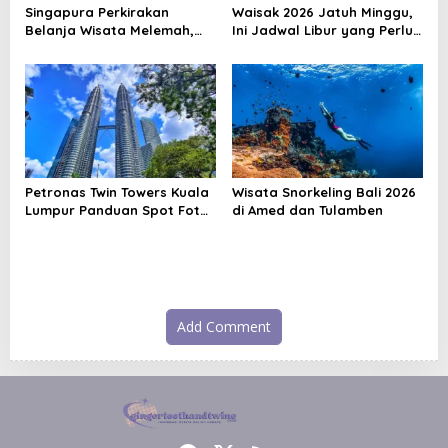
Singapura Perkirakan
Waisak 2026 Jatuh Minggu,
Belanja Wisata Melemah,
Ini Jadwal Libur yang Perlu
Konflik Global Jadi Sorotan
Dicatat
Petronas Twin Towers Kuala
Wisata Snorkeling Bali 2026
Lumpur Panduan Spot Foto
di Amed dan Tulamben
Ikonik
Add Comment