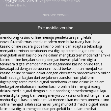
Copyright 2024 - 2025 @
GingertoothAndtwine News
Indeks Berita
Non AMP Version
kasino online menjadi bagian dari transformasi ekosistem digital
Exit mobile version
yang terus berkembang
perkembangan kasino online mencerminkan
perubahan perilaku pengguna di era modern
ekosistem digital
mendorong kasino online menuju pendekatan yang lebih
inovatif
transformasi media modern membuka ruang baru bagi
kasino online secara global
kasino online dan adaptasi teknologi
menjadi cerminan perubahan era digital
perkembangan teknologi
mengubah arah kasino online dalam mengikuti tren modern
dinamika
kasino online berjalan seiring dengan inovasi platform digital
terkini
era digital memperlihatkan bagaimana kasino online terus
beradaptasi dengan perubahan
inovasi berkelanjutan menjadikan
kasino online semakin dekat dengan ekosistem modern
kasino online
hadir sebagai bagian dari perjalanan transformasi platform
digital
pergeseran media digital membawa kasino online ke dalam
berbagai pembahasan modern
kasino online kini mengisi ruang
diskusi media digital dengan sudut pandang berbeda
mengikuti laju
media digital yang kian sering menyoroti kasino online
di tengah arus
media digital kasino online mulai menemukan momentumnya
kasino
online menjadi salah satu narasi yang muncul di media digital masa
kini
media digital menghadirkan perspektif lain dalam melihat