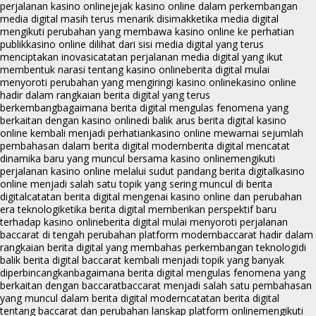
perjalanan kasino online
jejak kasino online dalam perkembangan
media digital masih terus menarik disimak
ketika media digital
mengikuti perubahan yang membawa kasino online ke perhatian
publik
kasino online dilihat dari sisi media digital yang terus
menciptakan inovasi
catatan perjalanan media digital yang ikut
membentuk narasi tentang kasino online
berita digital mulai
menyoroti perubahan yang mengiringi kasino online
kasino online
hadir dalam rangkaian berita digital yang terus
berkembang
bagaimana berita digital mengulas fenomena yang
berkaitan dengan kasino online
di balik arus berita digital kasino
online kembali menjadi perhatian
kasino online mewarnai sejumlah
pembahasan dalam berita digital modern
berita digital mencatat
dinamika baru yang muncul bersama kasino online
mengikuti
perjalanan kasino online melalui sudut pandang berita digital
kasino
online menjadi salah satu topik yang sering muncul di berita
digital
catatan berita digital mengenai kasino online dan perubahan
era teknologi
ketika berita digital memberikan perspektif baru
terhadap kasino online
berita digital mulai menyoroti perjalanan
baccarat di tengah perubahan platform modern
baccarat hadir dalam
rangkaian berita digital yang membahas perkembangan teknologi
di
balik berita digital baccarat kembali menjadi topik yang banyak
diperbincangkan
bagaimana berita digital mengulas fenomena yang
berkaitan dengan baccarat
baccarat menjadi salah satu pembahasan
yang muncul dalam berita digital modern
catatan berita digital
tentang baccarat dan perubahan lanskap platform online
mengikuti