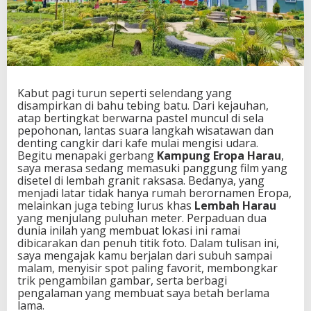
t
P
a
l
i
n
g
Kabut pagi turun seperti selendang yang
F
disampirkan di bahu tebing batu. Dari kejauhan,
a
atap bertingkat berwarna pastel muncul di sela
v
pepohonan, lantas suara langkah wisatawan dan
o
denting cangkir dari kafe mulai mengisi udara.
r
Begitu menapaki gerbang
Kampung Eropa Harau
,
i
saya merasa sedang memasuki panggung film yang
t
disetel di lembah granit raksasa. Bedanya, yang
V
menjadi latar tidak hanya rumah berornamen Eropa,
e
melainkan juga tebing lurus khas
Lembah Harau
r
yang menjulang puluhan meter. Perpaduan dua
s
dunia inilah yang membuat lokasi ini ramai
i
dibicarakan dan penuh titik foto. Dalam tulisan ini,
T
saya mengajak kamu berjalan dari subuh sampai
r
malam, menyisir spot paling favorit, membongkar
a
trik pengambilan gambar, serta berbagi
v
pengalaman yang membuat saya betah berlama
e
lama.
l