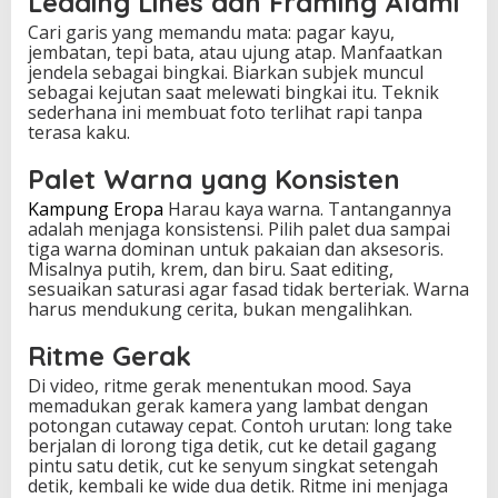
Leading Lines dan Framing Alami
Cari garis yang memandu mata: pagar kayu,
jembatan, tepi bata, atau ujung atap. Manfaatkan
jendela sebagai bingkai. Biarkan subjek muncul
sebagai kejutan saat melewati bingkai itu. Teknik
sederhana ini membuat foto terlihat rapi tanpa
terasa kaku.
Palet Warna yang Konsisten
Kampung Eropa
Harau kaya warna. Tantangannya
adalah menjaga konsistensi. Pilih palet dua sampai
tiga warna dominan untuk pakaian dan aksesoris.
Misalnya putih, krem, dan biru. Saat editing,
sesuaikan saturasi agar fasad tidak berteriak. Warna
harus mendukung cerita, bukan mengalihkan.
Ritme Gerak
Di video, ritme gerak menentukan mood. Saya
memadukan gerak kamera yang lambat dengan
potongan cutaway cepat. Contoh urutan: long take
berjalan di lorong tiga detik, cut ke detail gagang
pintu satu detik, cut ke senyum singkat setengah
detik, kembali ke wide dua detik. Ritme ini menjaga