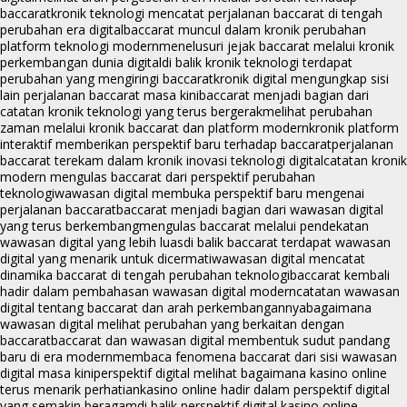
baccarat
kronik teknologi mencatat perjalanan baccarat di tengah
perubahan era digital
baccarat muncul dalam kronik perubahan
platform teknologi modern
menelusuri jejak baccarat melalui kronik
perkembangan dunia digital
di balik kronik teknologi terdapat
perubahan yang mengiringi baccarat
kronik digital mengungkap sisi
lain perjalanan baccarat masa kini
baccarat menjadi bagian dari
catatan kronik teknologi yang terus bergerak
melihat perubahan
zaman melalui kronik baccarat dan platform modern
kronik platform
interaktif memberikan perspektif baru terhadap baccarat
perjalanan
baccarat terekam dalam kronik inovasi teknologi digital
catatan kronik
modern mengulas baccarat dari perspektif perubahan
teknologi
wawasan digital membuka perspektif baru mengenai
perjalanan baccarat
baccarat menjadi bagian dari wawasan digital
yang terus berkembang
mengulas baccarat melalui pendekatan
wawasan digital yang lebih luas
di balik baccarat terdapat wawasan
digital yang menarik untuk dicermati
wawasan digital mencatat
dinamika baccarat di tengah perubahan teknologi
baccarat kembali
hadir dalam pembahasan wawasan digital modern
catatan wawasan
digital tentang baccarat dan arah perkembangannya
bagaimana
wawasan digital melihat perubahan yang berkaitan dengan
baccarat
baccarat dan wawasan digital membentuk sudut pandang
baru di era modern
membaca fenomena baccarat dari sisi wawasan
digital masa kini
perspektif digital melihat bagaimana kasino online
terus menarik perhatian
kasino online hadir dalam perspektif digital
yang semakin beragam
di balik perspektif digital kasino online