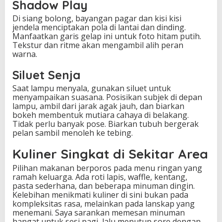
Shadow Play
Di siang bolong, bayangan pagar dan kisi kisi
jendela menciptakan pola di lantai dan dinding.
Manfaatkan garis gelap ini untuk foto hitam putih.
Tekstur dan ritme akan mengambil alih peran
warna.
Siluet Senja
Saat lampu menyala, gunakan siluet untuk
menyampaikan suasana. Posisikan subjek di depan
lampu, ambil dari jarak agak jauh, dan biarkan
bokeh membentuk mutiara cahaya di belakang.
Tidak perlu banyak pose. Biarkan tubuh bergerak
pelan sambil menoleh ke tebing.
Kuliner Singkat di Sekitar Area
Pilihan makanan berporos pada menu ringan yang
ramah keluarga. Ada roti lapis, waffle, kentang,
pasta sederhana, dan beberapa minuman dingin.
Kelebihan menikmati kuliner di sini bukan pada
kompleksitas rasa, melainkan pada lanskap yang
menemani. Saya sarankan memesan minuman
hangat untuk sesi pagi, lalu menutup sore dengan