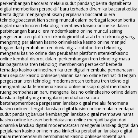
perkembangan baccarat melalui sudut pandang berita digital
berita
digital memberikan perspektif baru terhadap dinamika baccarat
ketika
berita digital mengangkat kisah perjalanan baccarat di era
teknologi
baccarat kian sering muncul dalam berbagai laporan berita
digital masa kini
tren teknologi membawa kasino online ke dalam
perbincangan baru di era modern
kasino online muncul seiring
pergeseran tren platform teknologi
melihat arah tren teknologi yang
mengiringi perjalanan kasino online
ketika kasino online menjadi
bagian dari perubahan tren dunia digital
catatan tren teknologi
mengenai kasino online dan perubahan platform interaktif
kasino
online kembali disorot dalam perkembangan tren teknologi masa
kini
bagaimana tren teknologi memberikan perspektif berbeda
terhadap kasino online
dinamika tren digital membuka pembahasan
baru seputar kasino online
perjalanan kasino online terlihat di tengah
pergeseran tren teknologi modern
sorotan terbaru tren teknologi
mengarah pada fenomena kasino online
lanskap digital membuka
ruang pembahasan baru mengenai kasino online
kasino online dalam
lanskap digital yang mengalami perubahan secara
bertahap
membaca pergeseran lanskap digital melalui fenomena
kasino online
di tengah lanskap digital kasino online mulai mendapat
sudut pandang baru
perkembangan lanskap digital membawa narasi
kasino online ke arah berbeda
kasino online menjadi bagian dari
dinamika lanskap digital modern
catatan mengenai lanskap digital dan
perjalanan kasino online masa kini
ketika perubahan lanskap digital
mulai mempengaruhi pembahasan kasino online
perspektif baru