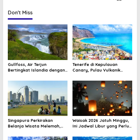
t
Don't Miss
n
a
v
i
g
a
Gullfoss, Air Terjun
Tenerife di Kepulauan
t
Bertingkat Islandia dengan
Canary, Pulau Vulkanik
Arus yang Menggetarkan
dengan Pesona Berlapis
i
o
n
Singapura Perkirakan
Waisak 2026 Jatuh Minggu,
Belanja Wisata Melemah,
Ini Jadwal Libur yang Perlu
Konflik Global Jadi Sorotan
Dicatat