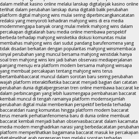
dalam melihat kasino online melalui lanskap digital
jejak kasino online
terlihat dalam perubahan lanskap dunia digital
di balik perubahan
platform digital mahjong wins mulai sering diperbincangkan
catatan
redaksi yang menyoroti kehadiran mahjong wins di era media
modern
mengapa banyak orang mulai melirik mahjong wins dalam
percakapan digital
arah baru media online membawa perspektif
berbeda terhadap mahjong wins
ketika diskusi komunitas mulai
membahas mahjong wins dari sudut pandang baru
fenomena yang
tidak disadari berkaitan dengan popularitas mahjong wins
membaca
sinyal perubahan yang muncul bersama mahjong wins
tidak hanya
soal tren mahjong wins kini jadi bahan observasi media
perjalanan
panjang menuju era platform modern bersama mahjong wins
apa
yang membuat percakapan tentang mahjong wins terus
bertambah
baccarat muncul dalam sorotan baru seiring perubahan
wajah platform interaktif
ketika baccarat menjadi bagian dari catatan
perubahan dunia digital
pergeseran tren online membawa baccarat ke
dalam perbincangan yang lebih luas
mengapa pembahasan baccarat
kembali muncul di tengah ramainya platform modern
sejumlah
perubahan digital mulai memberikan perspektif berbeda terhadap
baccarat
dari ruang komunitas hingga platform modern baccarat
terus menarik perhatian
fenomena baru di dunia online membuat
baccarat kembali menjadi bahan observasi
baccarat dalam kacamata
media modern menghadirkan narasi yang berbeda
catatan perubahan
platform memperlihatkan bagaimana baccarat masuk ke percakapan
digital
melihat arah pergeseran tren melalui sorotan terhadap