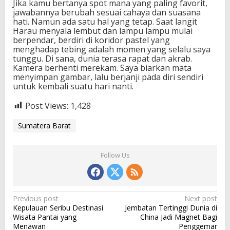
Jika kamu bertanya spot mana yang paling favorit,
jawabannya berubah sesuai cahaya dan suasana
hati. Namun ada satu hal yang tetap. Saat langit
Harau menyala lembut dan lampu lampu mulai
berpendar, berdiri di koridor pastel yang
menghadap tebing adalah momen yang selalu saya
tunggu. Di sana, dunia terasa rapat dan akrab.
Kamera berhenti merekam. Saya biarkan mata
menyimpan gambar, lalu berjanji pada diri sendiri
untuk kembali suatu hari nanti.
Post Views:
1,428
Sumatera Barat
Follow Us
P
Previous post
Next post
Kepulauan Seribu Destinasi
Jembatan Tertinggi Dunia di
o
Wisata Pantai yang
China Jadi Magnet Bagi
s
Menawan
Penggemar