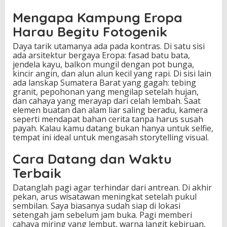
V
Mengapa Kampung Eropa
l
o
Harau Begitu Fotogenik
g
g
Daya tarik utamanya ada pada kontras. Di satu sisi
e
ada arsitektur bergaya Eropa: fasad batu bata,
r
jendela kayu, balkon mungil dengan pot bunga,
kincir angin, dan alun alun kecil yang rapi. Di sisi lain
ada lanskap Sumatera Barat yang gagah: tebing
granit, pepohonan yang mengilap setelah hujan,
dan cahaya yang merayap dari celah lembah. Saat
elemen buatan dan alam liar saling beradu, kamera
seperti mendapat bahan cerita tanpa harus susah
payah. Kalau kamu datang bukan hanya untuk selfie,
tempat ini ideal untuk mengasah storytelling visual.
Cara Datang dan Waktu
Terbaik
Datanglah pagi agar terhindar dari antrean. Di akhir
pekan, arus wisatawan meningkat setelah pukul
sembilan. Saya biasanya sudah siap di lokasi
setengah jam sebelum jam buka. Pagi memberi
cahaya miring yang lembut, warna langit kebiruan,